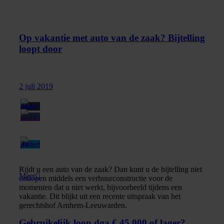
Op vakantie met auto van de zaak? Bijtelling
loopt door
2 juli 2019
Rijdt u een auto van de zaak? Dan kunt u de bijtelling niet
Meer
ontlopen middels een verhuurconstructie voor de
momenten dat u niet werkt, bijvoorbeeld tijdens een
vakantie. Dit blijkt uit een recente uitspraak van het
gerechtshof Arnhem-Leeuwarden.
Gebruikelijk loon dga € 45.000 of lager?