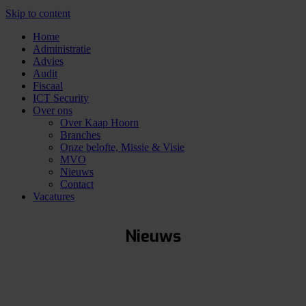
Skip to content
Home
Administratie
Advies
Audit
Fiscaal
ICT Security
Over ons
Over Kaap Hoorn
Branches
Onze belofte, Missie & Visie
MVO
Nieuws
Contact
Vacatures
Nieuws