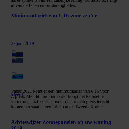
als er sprake is van een zakelijke lening. Of dit zo is, hangt
af van de feiten en omstandigheden.
Minimumtarief van € 16 voor zzp’er
27 juni 2019
Vanaf 2021 komt er een minimumtarief van € 16 voor
Meer
zzp’ers. Met dit minimumtarief hoopt het kabinet te
voorkomen dat zzp’ers onder de armoedegrens terecht
komen, zo staat in een brief aan de Tweede Kamer.
Advieswijzer Zonnepanelen op uw woning
2019