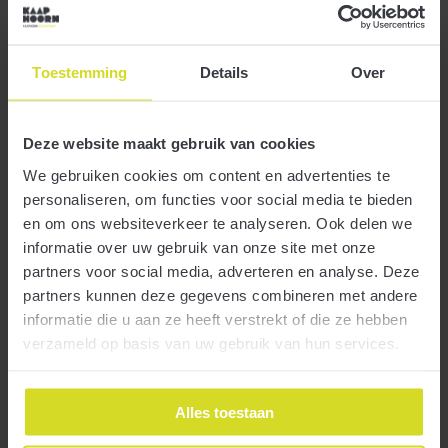
Toestemming
Details
Over
Als Algemeen Nut Beogende Instelling, ANBI, geniet u
Meer
een aantal fiscale voordelen, maar u moet dan wel
openheid van zaken geven. Daarom bent u onder meer
verplicht hun jaarcijfers over 2018 vóór 1 juli dit jaar te
Deze website maakt gebruik van cookies
publiceren.
We gebruiken cookies om content en advertenties te
Declare your Global Income
personaliseren, om functies voor social media te bieden
en om ons websiteverkeer te analyseren. Ook delen we
informatie over uw gebruik van onze site met onze
partners voor social media, adverteren en analyse. Deze
24 juni 2019
partners kunnen deze gegevens combineren met andere
informatie die u aan ze heeft verstrekt of die ze hebben
verzameld op basis van uw gebruik van hun services.
Alles toestaan