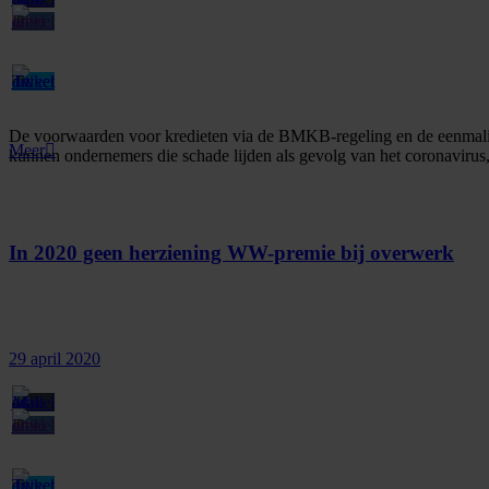
De voorwaarden voor kredieten via de BMKB-regeling en de eenmalige
Meer
kunnen ondernemers die schade lijden als gevolg van het coronavirus
In 2020 geen herziening WW-premie bij overwerk
29 april 2020