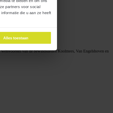
 media te bieden en om ons
ze partners voor social
nformatie die u aan ze heeft
Alles toestaan
 een wetsvoorstel van de bewindslieden Koolmees, Van Engelshoven en