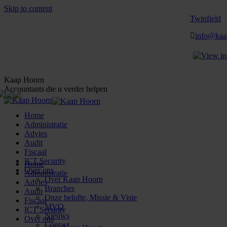
Skip to content
Twinfield
info@kaa
Kaap Hoorn
Accountants die u verder helpen
Home
Administratie
Advies
Audit
Fiscaal
ICT Security
Home
Over ons
Administratie
Over Kaap Hoorn
Advies
Branches
Audit
Onze belofte, Missie & Visie
Fiscaal
MVO
ICT Security
Nieuws
Over ons
Contact