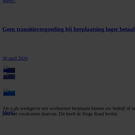
Meer
Geen transitievergoeding bij herplaatsing lager betaal
30 april 2020
Als u als werkgever een werknemer herplaatst binnen uw bedrijf of orga
Meer
juist het voorkomen daarvan. Dit heeft de Hoge Raad beslist.