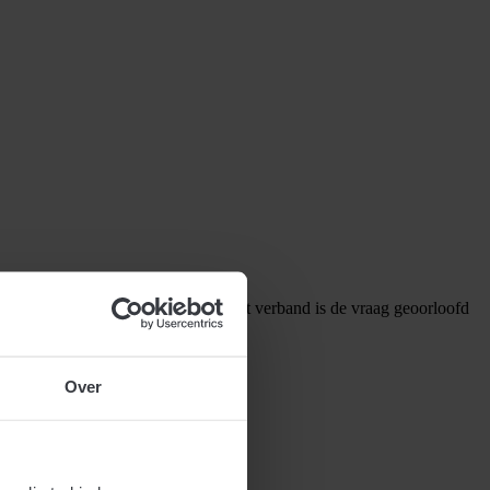
den van een veilige werkplek. In dit verband is de vraag geoorloofd
Over