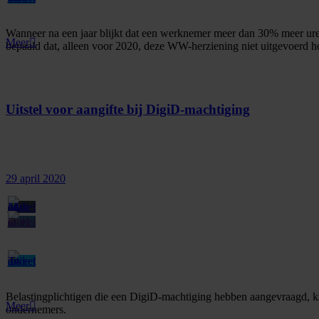
Wanneer na een jaar blijkt dat een werknemer meer dan 30% meer ure
Meer
bepaald dat, alleen voor 2020, deze WW-herziening niet uitgevoerd h
Uitstel voor aangifte bij DigiD-machtiging
29 april 2020
Belastingplichtigen die een DigiD-machtiging hebben aangevraagd, krij
Meer
ondernemers.