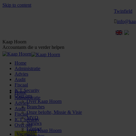
Skip to content
Twinfield
info@kaa
Kaap Hoorn
Accountants die u verder helpen
Home
Administratie
Advies
Audit
Fiscaal
ICT Security
Home
Over ons
Administratie
Over Kaap Hoorn
Advies
Branches
Audit
Onze belofte, Missie & Visie
Fiscaal
MVO
ICT Security
Nieuws
Over ons
Contact
Over Kaap Hoorn
Vacatures
Branches