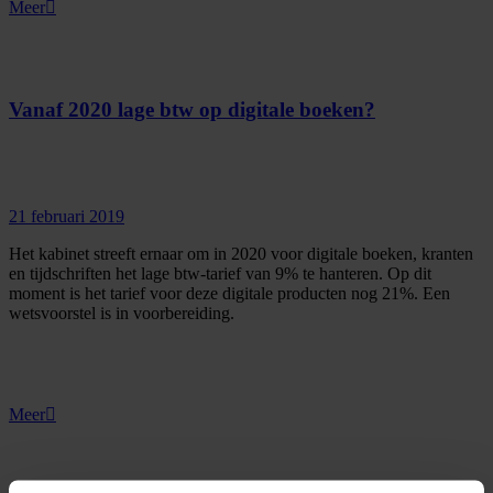
Meer
Vanaf 2020 lage btw op digitale boeken?
21 februari 2019
Het kabinet streeft ernaar om in 2020 voor digitale boeken, kranten
en tijdschriften het lage btw-tarief van 9% te hanteren. Op dit
moment is het tarief voor deze digitale producten nog 21%. Een
wetsvoorstel is in voorbereiding.
Meer