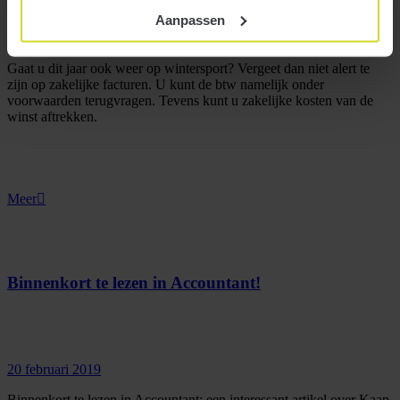
Aanpassen
20 februari 2019
Gaat u dit jaar ook weer op wintersport? Vergeet dan niet alert te
zijn op zakelijke facturen. U kunt de btw namelijk onder
voorwaarden terugvragen. Tevens kunt u zakelijke kosten van de
winst aftrekken.
Meer
Binnenkort te lezen in Accountant!
20 februari 2019
Binnenkort te lezen in Accountant: een interessant artikel over Kaap