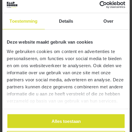
Vof vereist redelijke gelijkwaardigheid partners
Toestemming
Details
Over
20 februari 2019
Deze website maakt gebruik van cookies
Een vof biedt een aantal interessante fiscale voordelen. Maar dan
moet de vof wel fiscaal worden geaccepteerd en mag er geen sprake
We gebruiken cookies om content en advertenties te
zijn van een schijnconstructie.
personaliseren, om functies voor social media te bieden
en om ons websiteverkeer te analyseren. Ook delen we
informatie over uw gebruik van onze site met onze
partners voor social media, adverteren en analyse. Deze
partners kunnen deze gegevens combineren met andere
Meer
informatie die u aan ze heeft verstrekt of die ze hebben
verzameld op basis van uw gebruik van hun services.
Btw-tip! Binnenkort op wintersport? Denk aan
Alles toestaan
zakelijke facturen