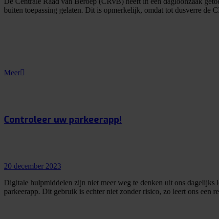
De Centrale Raad van Beroep (CRvB) heeft in een dagloonzaak getoet
buiten toepassing gelaten. Dit is opmerkelijk, omdat tot dusverre de C
Meer
Controleer uw parkeerapp!
20 december 2023
Digitale hulpmiddelen zijn niet meer weg te denken uit ons dagelijks
parkeerapp. Dit gebruik is echter niet zonder risico, zo leert ons een