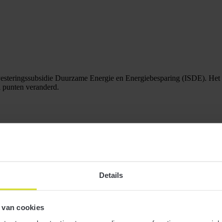
nvesteringssubsidie Duurzame Energie en Energiebesparing (ISDE). He
 punten veranderd.
Details
elastingplan 2024
 van cookies