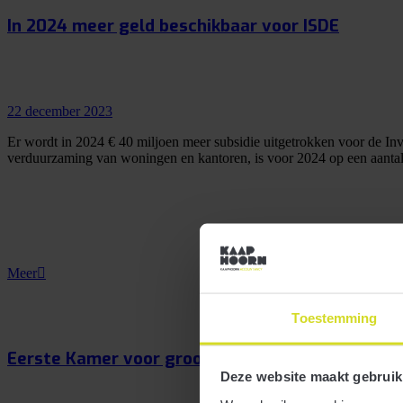
In 2024 meer geld beschikbaar voor ISDE
22 december 2023
Er wordt in 2024 € 40 miljoen meer subsidie uitgetrokken voor de I
verduurzaming van woningen en kantoren, is voor 2024 op een aantal
Meer
Toestemming
Eerste Kamer voor grootste deel akkoord met B
Deze website maakt gebruik