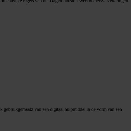
ndrechtelijke regels van het Dagloonbesluit Werknemersverzekeringen
aak gebruikgemaakt van een digitaal hulpmiddel in de vorm van een