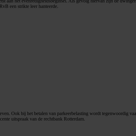
st aan het evenredigheidsbeginsel. Als gevolg hiervan zijn de dwinge
RvB een strikte leer hanteerde.
 leven. Ook bij het betalen van parkeerbelasting wordt tegenwoordig v
 recente uitspraak van de rechtbank Rotterdam.