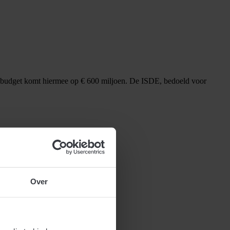
t budget komt hiermee op € 600 miljoen. De ISDE, bedoeld voor
Over