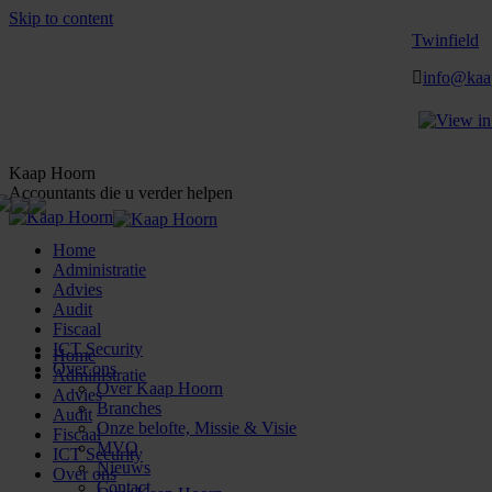
Skip to content
Twinfield
info@kaa
Kaap Hoorn
Accountants die u verder helpen
Home
Administratie
Advies
Audit
Fiscaal
ICT Security
Home
Over ons
Administratie
Over Kaap Hoorn
Advies
Branches
Audit
Onze belofte, Missie & Visie
Fiscaal
MVO
ICT Security
Nieuws
Over ons
Contact