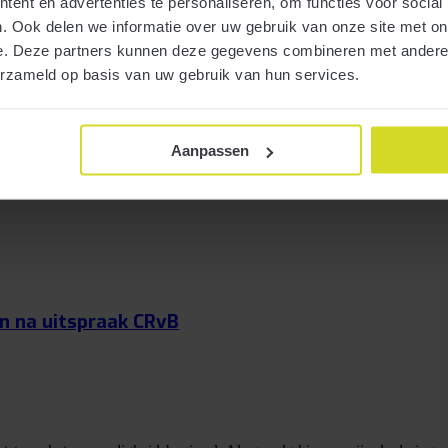
ent en advertenties te personaliseren, om functies voor social
. Ook delen we informatie over uw gebruik van onze site met on
e. Deze partners kunnen deze gegevens combineren met andere i
erzameld op basis van uw gebruik van hun services.
de belastingwijzigingen voor 2024, die onder andere zijn opgenomen in 
es aangenomen.
Aanpassen
n na uitspraak CRvB