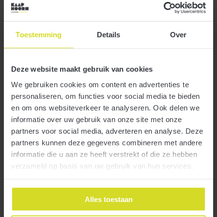
NOW niet verrekenen met loonkostensubsidie LKS
Toestemming
Details
Over
24 april 2020
Deze website maakt gebruik van cookies
De tegemoetkoming in de loonkosten via de NOW-regeling hoeft
niet te worden verminderd met een eventuele loonkostensubsidie
We gebruiken cookies om content en advertenties te
voor werknemers met een arbeidsbeperking (LKS). Dit heeft
personaliseren, om functies voor social media te bieden
staatssecretaris Van Ark van Sociale Zaken en Werkgelegenheid
en om ons websiteverkeer te analyseren. Ook delen we
laten weten.
informatie over uw gebruik van onze site met onze
partners voor social media, adverteren en analyse. Deze
partners kunnen deze gegevens combineren met andere
Meer
informatie die u aan ze heeft verstrekt of die ze hebben
verzameld op basis van uw gebruik van hun services.
Zes extra coronamaatregelen voor ondernemers
Alles toestaan