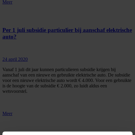
Meer
Per 1 juli subsidie particulier bij aanschaf elektrische
auto?
24 april 2020
Vanaf 1 juli dit jaar kunnen particulieren subsidie krijgen bij
aanschaf van een nieuwe en gebruikte elektrische auto. De subsidie
voor een nieuwe elektrische auto wordt € 4.000. Voor een gebruikte
is de hoogte van de subsidie € 2.000, zo luidt aldus een
wetsvoorstel.
Meer