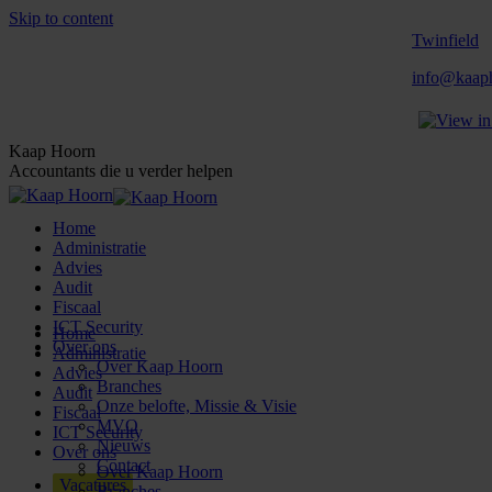
Skip to content
Twinfield
info@kaaph
Kaap Hoorn
Accountants die u verder helpen
Home
Administratie
Advies
Audit
Fiscaal
ICT Security
Home
Over ons
Administratie
Over Kaap Hoorn
Advies
Branches
Audit
Onze belofte, Missie & Visie
Fiscaal
MVO
ICT Security
Nieuws
Over ons
Contact
Over Kaap Hoorn
Vacatures
Branches