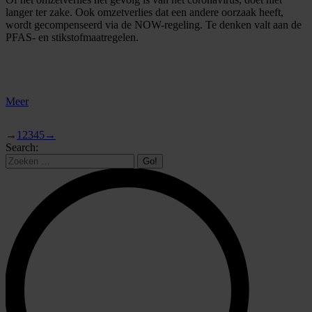
langer ter zake. Ook omzetverlies dat een andere oorzaak heeft,
wordt gecompenseerd via de NOW-regeling. Te denken valt aan de
PFAS- en stikstofmaatregelen.
Meer
→
1
2
3
4
5
→
Search: