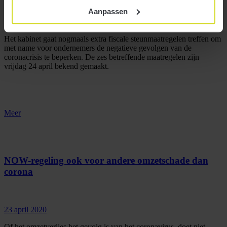
Aanpassen
24 april 2020
Het kabinet gaat nogmaals extra fiscale steunmaatregelen treffen om
met name voor ondernemers de negatieve gevolgen van de
coronacrisis te beperken. De zes betreffende maatregelen zijn
vrijdag 24 april bekend gemaakt.
Meer
NOW-regeling ook voor andere omzetschade dan
corona
23 april 2020
Of het omzetverlies het gevolg is van het coronavirus, doet niet