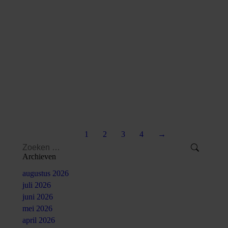
18 juli 2024
Op de verhuur van een kajuitzeiljacht dient het lage btw-
tarief van 9% te worden toegepast. Er is namelijk sprake
van het gelegenheid geven tot sport met gebruik van een
sportaccommodatie.
Meer
1
2
3
4
→
Search:
Archieven
augustus 2026
juli 2026
juni 2026
mei 2026
april 2026