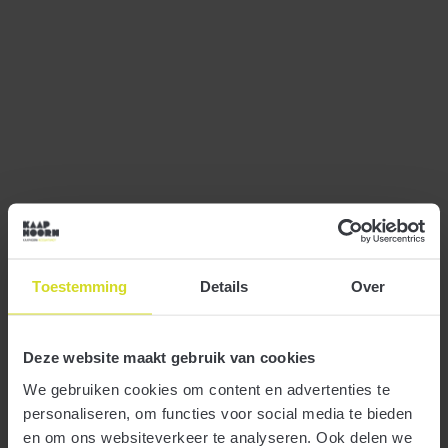
Aftrek kosten thuiswerken ook voor
zzp’er?
Toestemming
Details
Over
24 juli 2024
Deze website maakt gebruik van cookies
Werkgevers kunnen hun thuiswerkend personeel voor
kosten die hiermee samenhangen sinds 2022 een
We gebruiken cookies om content en advertenties te
onbelaste vergoeding geven. In 2024 is dit € 2,35 per
personaliseren, om functies voor social media te bieden
dag. Mocht een zzp’er voor het jaar 2018 ook al een
en om ons websiteverkeer te analyseren. Ook delen we
bedrag aan thuiswerkkosten in aftrek van de winst