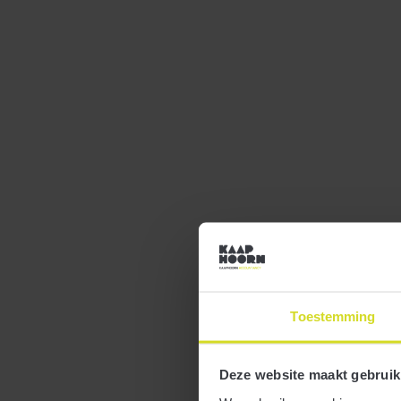
25 maart 2019
De overheid wil de duurzame inzetbaarheid van werknemers
vergroten. Werkgevers kunnen voor projecten die zich hierop
richten de subsidie Duurzame Inzetbaarheid van maximaal €
12.500 aanvragen. Let op! De aanvraag kan alleen van 8 tot en
met 12 april 2019.
Meer
Toestemming
Deze website maakt gebruik