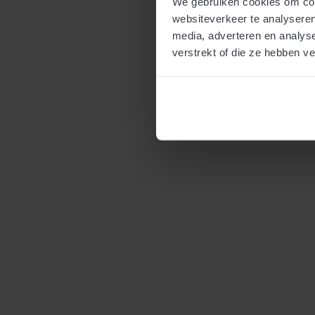
We gebruiken cookies om cont
websiteverkeer te analyseren
media, adverteren en analys
verstrekt of die ze hebben v
Zes bv’s, dus zes keer gebruikelijk loon dga
21 maart 2019
Als u een aanmerkelijk belang in meerdere bv’s bezit, dient u
er in beginsel vanuit te gaan dat u als dga uit iedere bv een
gebruikelijk loon moet onttrekken. Dit heeft de rechtbank
Noord-Holland onlangs beslist.
Meer