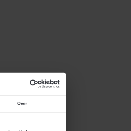
22 maart 2019
Maatschappelijke organisaties moeten transparanter zijn over
hun geldstromen. Dat staat in het wetsvoorstel ‘Transparantie
maatschappelijke organisaties’. Dit moet voorkomen dat het
ontvangen van grote donaties leidt tot afhankelijkheid van
geldschieters en onwenselijke beïnvloeding van het bestuur en
beleid van de maatschappelijke organisaties.
Meer
Over