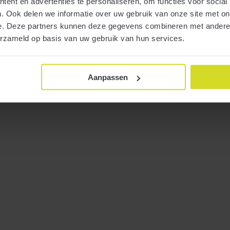
ent en advertenties te personaliseren, om functies voor social
. Ook delen we informatie over uw gebruik van onze site met on
e. Deze partners kunnen deze gegevens combineren met andere i
erzameld op basis van uw gebruik van hun services.
Btw-tip! Welk btw-tarief hanteert u bij
Aanpassen
arrangementen?
20 maart 2019
De horeca kent tal van arrangementen. Denk aan een activiteit
met na afloop een borrel of diner. Een combinatie van diensten
dus, met soms verschillende btw-tarieven. Welk btw-tarief
dient u dan toe te passen?
Meer