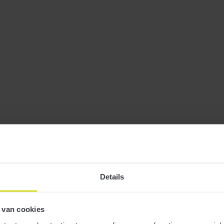
25 maart 2019
Als een ondernemer gratis producten verstrekt of
waardebonnen waarvoor een product kan worden verkregen,
is alleen btw verschuldigd als het goed een waarde heeft van
meer dan € 15 ex btw. Dit heeft staatssecretaris Snel
geantwoord op Kamervragen.
Meer
Details
 van cookies