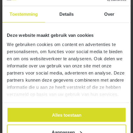
Toestemming
Details
Over
7 mei 2026
Deze website maakt gebruik van cookies
We gebruiken cookies om content en advertenties te
personaliseren, om functies voor social media te bieden
en om ons websiteverkeer te analyseren. Ook delen we
informatie over uw gebruik van onze site met onze
Vanwege de inflatie is ook dit jaar het bedrag aan verblijfkosten
partners voor social media, adverteren en analyse. Deze
Meer
verhoogd voor transportondernemers (eigen rijders) die zelf
partners kunnen deze gegevens combineren met andere
meerdaagse internationale ritten maken.
informatie die u aan ze heeft verstrekt of die ze hebben
verzameld op basis van uw gebruik van hun services.
Uitbreiding OSS, deels al vanaf 1 januari 2027
Alles toestaan
7 mei 2026
Aanpassen