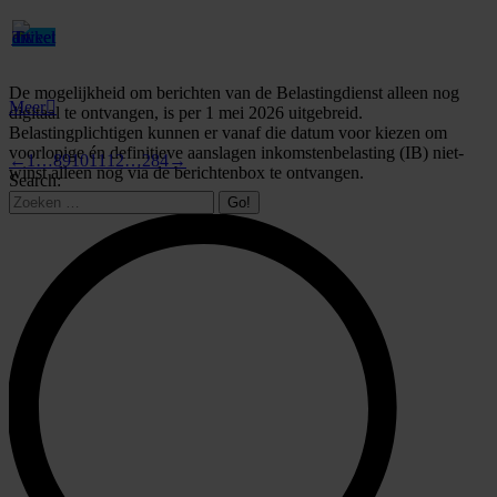
De mogelijkheid om berichten van de Belastingdienst alleen nog
Meer
digitaal te ontvangen, is per 1 mei 2026 uitgebreid.
Belastingplichtigen kunnen er vanaf die datum voor kiezen om
voorlopige én definitieve aanslagen inkomstenbelasting (IB) niet-
←
1
…
8
9
10
11
12
…
284
→
winst alleen nog via de berichtenbox te ontvangen.
Search: