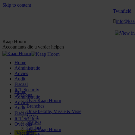
Skip to content
Twinfield
info@kaa
Kaap Hoorn
Accountants die u verder helpen
Home
Administratie
Advies
Audit
Fiscaal
ICT Security
Home
Over ons
Administratie
Over Kaap Hoorn
Advies
Branches
Audit
Onze belofte, Missie & Visie
Fiscaal
MVO
ICT Security
Nieuws
Over ons
Contact
Over Kaap Hoorn
Vacatures
Branches