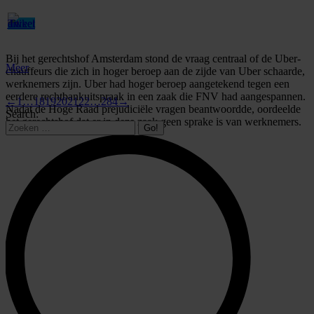
Bij het gerechtshof Amsterdam stond de vraag centraal of de Uber-
Meer
chauffeurs die zich in hoger beroep aan de zijde van Uber schaarde,
werknemers zijn. Uber had hoger beroep aangetekend tegen een
eerdere rechtbankuitspraak in een zaak die FNV had aangespannen.
←
1
…
18
19
20
21
22
…
284
→
Nadat de Hoge Raad prejudiciële vragen beantwoordde, oordeelde
Search:
het gerechtshof dat er in deze zaak geen sprake is van werknemers.