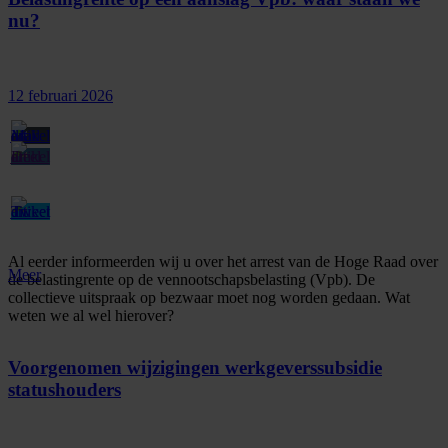
nu?
12 februari 2026
Al eerder informeerden wij u over het arrest van de Hoge Raad over
Meer
de belastingrente op de vennootschapsbelasting (Vpb). De
collectieve uitspraak op bezwaar moet nog worden gedaan. Wat
weten we al wel hierover?
Voorgenomen wijzigingen werkgeverssubsidie
statushouders