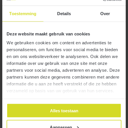
Toestemming
Details
Over
9 februari 2026
Deze website maakt gebruik van cookies
We gebruiken cookies om content en advertenties te
personaliseren, om functies voor social media te bieden
en om ons websiteverkeer te analyseren. Ook delen we
informatie over uw gebruik van onze site met onze
Stel, een auto wordt tegen een lagere prijs dan de marktwaarde
partners voor social media, adverteren en analyse. Deze
Meer
overgedragen van de bv aan een dga. Moet de btw in zo’n geval
partners kunnen deze gegevens combineren met andere
berekend worden over de lagere prijs of over de werkelijke waarde?
informatie die u aan ze heeft verstrekt of die ze hebben
verzameld op basis van uw gebruik van hun services.
Heeft appartement op bovenste etage hogere WOZ-
waarde?
Alles toestaan
9 februari 2026
Aanpassen