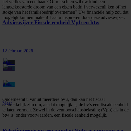
het verlies van een baan? Of misschien wil uw kind een
langgekoesterde droom van een eigen bedrijf verwezenlijken of het
stokje van het familiebedrijf overnemen? Uw financiële hulp zou dat
mogelijk kunnen maken! Laat u inspireren door deze advieswijzer.
Advieswijzer Fiscale eenheid Vpb en btw
12 februari 2026
Onderneemt u vanuit meerdere bv’s, dan kan het fiscaal
Meer
aantrekkelijk zijn om, als dat mogelijk is, de bv’s een fiscale eenheid
te laten vormen. Zowel in de vennootschapsbelasting (Vpb) als in de
btw is, onder voorwaarden, een fiscale eenheid mogelijk.
Belastingrente op een aanslag Vpb: waar staan we