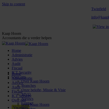
Skip to content
Twinfield
info@kaaph
Kaap Hoorn
Accountants die u verder helpen
Home
Administratie
Advies
Audit
Fiscaal
ICT Security
Home
Over ons
Administratie
Over Kaap Hoorn
Advies
Branches
Audit
Onze belofte, Missie & Visie
Fiscaal
MVO
ICT Security
Nieuws
Over ons
Contact
Over Kaap Hoorn
Vacatures
Branches