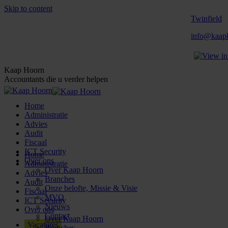
Skip to content
Twinfield
info@kaaph
Kaap Hoorn
Accountants die u verder helpen
Home
Administratie
Advies
Audit
Fiscaal
ICT Security
Home
Over ons
Administratie
Over Kaap Hoorn
Advies
Branches
Audit
Onze belofte, Missie & Visie
Fiscaal
MVO
ICT Security
Nieuws
Over ons
Contact
Over Kaap Hoorn
Vacatures
Branches