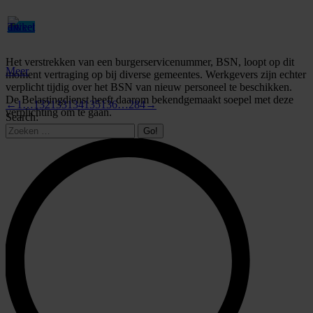
Het verstrekken van een burgerservicenummer, BSN, loopt op dit
Meer
moment vertraging op bij diverse gemeentes. Werkgevers zijn echter
verplicht tijdig over het BSN van nieuw personeel te beschikken.
De Belastingdienst heeft daarom bekendgemaakt soepel met deze
←
1
…
132
133
134
135
136
…
284
→
verplichting om te gaan.
Search: