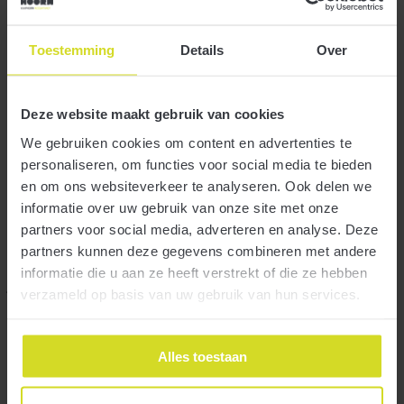
10% hoger
Toestemming
Details
Over
3 oktober 2022
Deze website maakt gebruik van cookies
We gebruiken cookies om content en advertenties te
personaliseren, om functies voor social media te bieden
en om ons websiteverkeer te analyseren. Ook delen we
informatie over uw gebruik van onze site met onze
Als u uw auto parkeert zonder voldoende parkeerbelasting te
partners voor social media, adverteren en analyse. Deze
Meer
betalen, loopt u kans op de naheffing parkeerbelasting. Deze
partners kunnen deze gegevens combineren met andere
naheffing bestaat uit een bedrag aan te betalen parkeergeld, plus een
bedrag ter dekking van de kosten. Dit laatste bedrag stijgt volgend
informatie die u aan ze heeft verstrekt of die ze hebben
jaar met bijna 10%.
verzameld op basis van uw gebruik van hun services.
Deurwaarder bij niet terugbetalen TVL
Alles toestaan