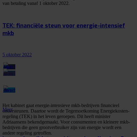
van betaling vanaf 1 oktober 2022.
TEK: financiële steun voor energie-intensief
mkb
5 oktober 2022
Het kabinet gaat energie-intensieve mkb-bedrijven financieel
Meer
ondersteunen. Daartoe wordt de Tegemoetkoming Energiekosten-
regeling (TEK) in het leven geroepen. Dit heeft minister
Adriaansens bekendgemaakt. Voor consumenten en kleinere mkb-
bedrijven die geen grootverbruiker zijn van energie wordt een
andere regeling getroffen.