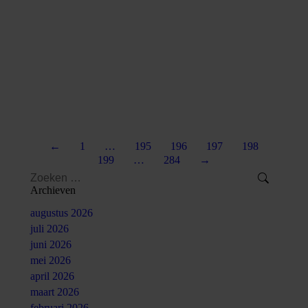
De definitieve premies voor 2021 voor de
volksverzekeringen en de werknemersverzekeringen zijn
Meer
bekendgemaakt. Deze nieuwe percentages moet u vanaf
1 januari 2021 hanteren bij het invullen van de
loonaangifte voor uw werknemers.
←
1
…
195
196
197
198
199
…
284
→
Search:
Archieven
augustus 2026
juli 2026
juni 2026
mei 2026
april 2026
maart 2026
februari 2026