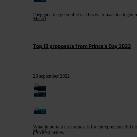
Diegenen die geen of te laat bezwaar maakten tegen box
Meer
Top 10 proposals from Prince’s Day 2022
26 september 2022
What important tax proposals for entrepreneurs did th
Meer
provided below.