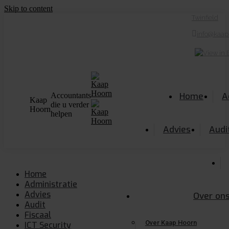
Skip to content
Twinfield
info@kaap
Home
A
Accountants
Kaap
die u verder
Hoorn
helpen
Advies
Audi
Home
Administratie
Advies
Over on
Audit
Fiscaal
Over Kaap Hoorn
ICT Security