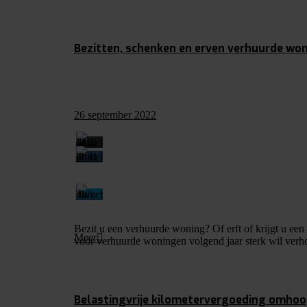
Bezitten, schenken en erven verhuurde wo
26 september 2022
Bezit u een verhuurde woning? Of erft of krijgt u e
Meer
voor verhuurde woningen volgend jaar sterk wil verh
Belastingvrije kilometervergoeding omhoo