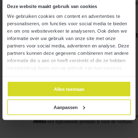
Welke belangrijke fiscale voorstellen voor ondernemer
Deze website maakt gebruik van cookies
Meer
We gebruiken cookies om content en advertenties te
personaliseren, om functies voor social media te bieden
en om ons websiteverkeer te analyseren. Ook delen we
Geen aftrek btw zonnepanelen bij onbelas
informatie over uw gebruik van onze site met onze
partners voor social media, adverteren en analyse. Deze
partners kunnen deze gegevens combineren met andere
informatie die u aan ze heeft verstrekt of die ze hebben
20 september 2022
verzameld op basis van uw gebruik van hun services.
Alles toestaan
Aanpassen
Als ondernemer kunt u in beginsel de btw op zonnepan
Meer
elektra een bijkomende prestatie is voor de verhuur.