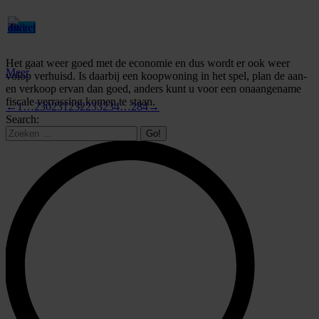
Het gaat weer goed met de economie en dus wordt er ook weer
Meer
volop verhuisd. Is daarbij een koopwoning in het spel, plan de aan-
en verkoop ervan dan goed, anders kunt u voor een onaangename
fiscale verrassing komen te staan.
←
1
…
230
231
232
233
234
…
284
→
Search: