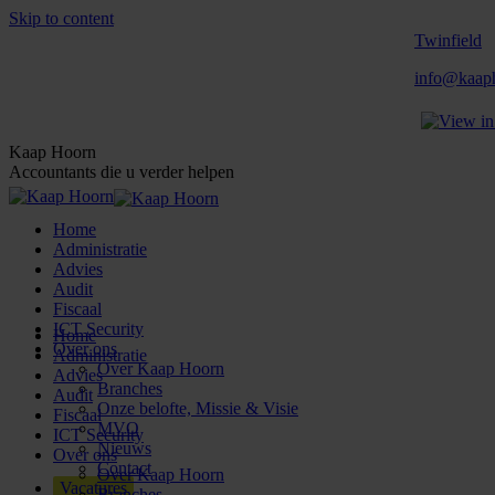
Skip to content
Twinfield
info@kaaph
Kaap Hoorn
Accountants die u verder helpen
Home
Administratie
Advies
Audit
Fiscaal
ICT Security
Home
Over ons
Administratie
Over Kaap Hoorn
Advies
Branches
Audit
Onze belofte, Missie & Visie
Fiscaal
MVO
ICT Security
Nieuws
Over ons
Contact
Over Kaap Hoorn
Vacatures
Branches