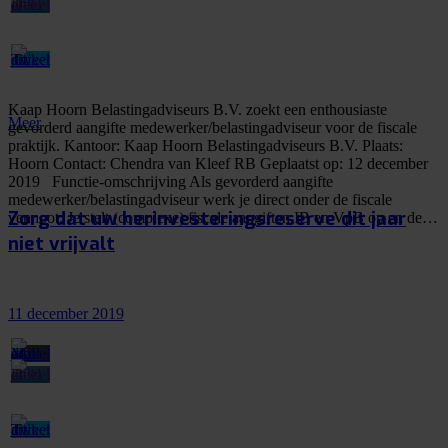
Kaap Hoorn Belastingadviseurs B.V. zoekt een enthousiaste
Meer
gevorderd aangifte medewerker/belastingadviseur voor de fiscale
praktijk. Kantoor: Kaap Hoorn Belastingadviseurs B.V. Plaats:
Hoorn Contact: Chendra van Kleef RB Geplaatst op: 12 december
2019 Functie-omschrijving Als gevorderd aangifte
medewerker/belastingadviseur werk je direct onder de fiscale
Zorg dat uw herinvesteringsreserve dit jaar
vennoot. Je stelt (complexe) fiscale aangiften IB en VpB op en de…
niet vrijvalt
11 december 2019