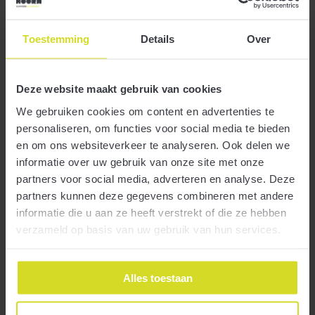
Toestemming
Details
Over
11 december 2019
Deze website maakt gebruik van cookies
We gebruiken cookies om content en advertenties te
personaliseren, om functies voor social media te bieden
en om ons websiteverkeer te analyseren. Ook delen we
informatie over uw gebruik van onze site met onze
Kaap Hoorn Belastingadviseurs B.V. zoekt een enthousiaste
partners voor social media, adverteren en analyse. Deze
Meer
(assistent) belastingadviseur voor de fiscale praktijk. Kantoor: Kaap
partners kunnen deze gegevens combineren met andere
Hoorn Belastingadviseurs B.V. Plaats: Hoorn Contact: Coen
Appelman Geplaatst op: 11 december 2019 Functie-omschrijving
informatie die u aan ze heeft verstrekt of die ze hebben
Als (assistent) belastingadviseur werk je in een klein en betrokken
verzameld op basis van uw gebruik van hun services.
team van professionele fiscalisten, veelal direct onder de vennoot
Vacature junior assistent accountant audit
belastingadvies. Je werkzaamheden zijn zeer gevarieerd,…
Alles toestaan