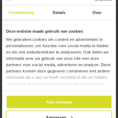
Toestemming
Details
Over
2 juni 2021
Deze website maakt gebruik van cookies
We gebruiken cookies om content en advertenties te
personaliseren, om functies voor social media te bieden
en om ons websiteverkeer te analyseren. Ook delen we
informatie over uw gebruik van onze site met onze
Het kabinet heeft besloten de Baangerelateerde investeringskorting
partners voor social media, adverteren en analyse. Deze
Meer
(BIK) met terugwerkende kracht tot 1 januari van dit jaar te
partners kunnen deze gegevens combineren met andere
schrappen. Dit vanwege de verwachting dat de Europese
informatie die u aan ze heeft verstrekt of die ze hebben
Commissie de BIK als ongeoorloofde staatsteun zal aanmerken en
hiermee niet akkoord zal gaan.
verzameld op basis van uw gebruik van hun services.
Stevige krimp van de omzet en brutomarge in de
automotive
Alles toestaan
1 juni 2021
Aanpassen