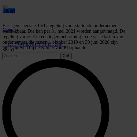
Er is een speciale TVL-regeling voor startende ondernemers
Meer
beschikbaar. Die kan per 31 mei 2021 worden aangevraagd. De
regeling voorziet in een tegemoetkoming in de vaste lasten van
ondernemers die tussen 1 oktober 2019 en 30 juni 2020 zijn
←
1
…
179
180
181
182
183
…
284
→
ingeschreven bij de Kamer van Koophandel.
Search: