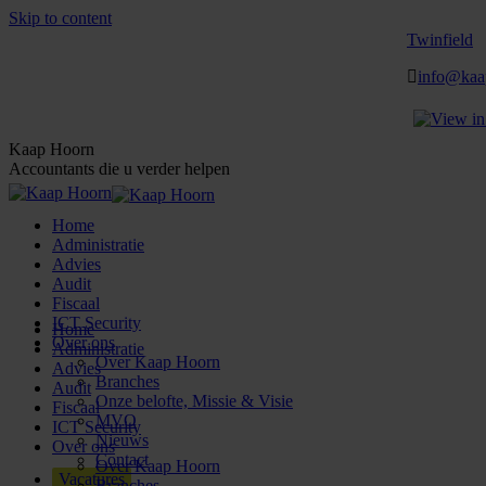
Skip to content
Twinfield
info@kaa
Kaap Hoorn
Accountants die u verder helpen
Home
Administratie
Advies
Audit
Fiscaal
ICT Security
Home
Over ons
Administratie
Over Kaap Hoorn
Advies
Branches
Audit
Onze belofte, Missie & Visie
Fiscaal
MVO
ICT Security
Nieuws
Over ons
Contact
Over Kaap Hoorn
Vacatures
Branches