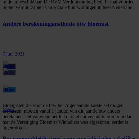
miljoen beschikbaar. De RVV Verduurzaming biedt fiscaal voordeel
bij het verduurzamen van sociale huurwoningen in heel Nederland.
Andere berekeningsmethode btw bloemist
7 juni 2021
Bloemisten die voor de btw het zogenaamde kasstelsel mogen
Meer
toepassen, moeten vanaf 1 januari van dit jaar de btw anders
berekenen. Dit vanwege het feit dat het convenant hieromtrent dat
met de Vereniging Bloemist-Winkeliers was afgesloten, eerder is
ingetrokken.
Bovengemiddelde groei voor specialistische zakelijke