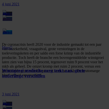
4 juni 2021
De coronacrisis heeft 2020 voor de industrie gemaakt tot een jaar
Meer
van onzekerheid, vraaguitval, grote verstoringen in de
toeleveringsketen en per saldo een forse krimp van de industriële
productie. Toch heeft de branche een bovengemiddelde winstgroei
laten zien van bijna 15 procent, tegenover ruim 9 procent voor het
mkb als geheel. De omzet kromp met ruim 2 procent, versus een
Winstgroei medische zorg trekt aan, grote
gemiddelde groei van 0,6 procent voor het mkb. De brutomarge
bleef vrijwel onveranderd.
onderlinge verschillen
3 juni 2021