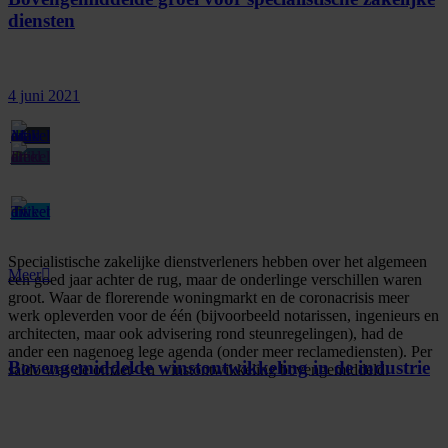
diensten
4 juni 2021
Specialistische zakelijke dienstverleners hebben over het algemeen
Meer
een goed jaar achter de rug, maar de onderlinge verschillen waren
groot. Waar de florerende woningmarkt en de coronacrisis meer
werk opleverden voor de één (bijvoorbeeld notarissen, ingenieurs en
architecten, maar ook advisering rond steunregelingen), had de
ander een nagenoeg lege agenda (onder meer reclamediensten). Per
Bovengemiddelde winstontwikkeling in de industrie
saldo was de omzet- en winstontwikkeling bovengemiddeld.