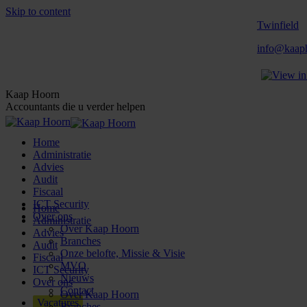
Skip to content
Twinfield
info@kaaph
Kaap Hoorn
Accountants die u verder helpen
Home
Administratie
Advies
Audit
Fiscaal
ICT Security
Home
Over ons
Administratie
Over Kaap Hoorn
Advies
Branches
Audit
Onze belofte, Missie & Visie
Fiscaal
MVO
ICT Security
Nieuws
Over ons
Contact
Over Kaap Hoorn
Vacatures
Branches