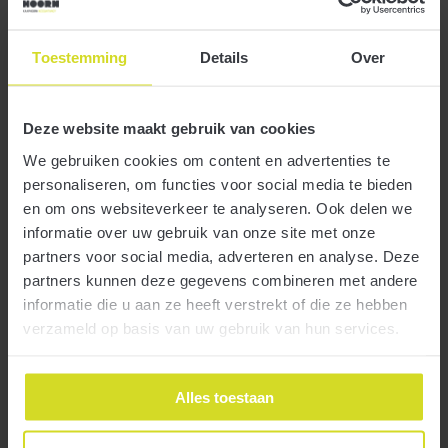
waterschappen
Toestemming
Details
Over
23 maart 2020
Deze website maakt gebruik van cookies
We gebruiken cookies om content en advertenties te
personaliseren, om functies voor social media te bieden
en om ons websiteverkeer te analyseren. Ook delen we
informatie over uw gebruik van onze site met onze
Ook pensioenuitvoerders en de waterschappen proberen de
partners voor social media, adverteren en analyse. Deze
Meer
financiële nood van ondernemers vanwege het coronavirus te
partners kunnen deze gegevens combineren met andere
verlichten. Maatregelen hiertoe zijn onlangs bekendgemaakt.
informatie die u aan ze heeft verstrekt of die ze hebben
verzameld op basis van uw gebruik van hun services.
Wijzigingen premiedifferentiatie WW
Alles toestaan