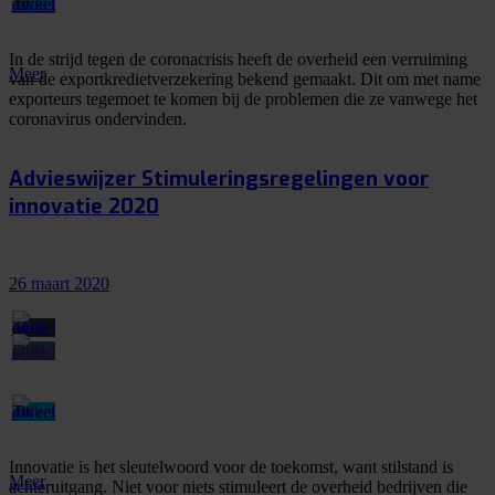
In de strijd tegen de coronacrisis heeft de overheid een verruiming
Meer
van de exportkredietverzekering bekend gemaakt. Dit om met name
exporteurs tegemoet te komen bij de problemen die ze vanwege het
coronavirus ondervinden.
Advieswijzer Stimuleringsregelingen voor
innovatie 2020
26 maart 2020
Innovatie is het sleutelwoord voor de toekomst, want stilstand is
Meer
achteruitgang. Niet voor niets stimuleert de overheid bedrijven die