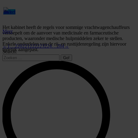
Het kabinet heeft de regels voor sommige vrachtwagenchauffeurs
Meer
versoepelt om de aanvoer van medicinale en farmaceutische
producten, waaronder medische hulpmiddelen zeker te stellen.
Enkele onderdelen van de rij- en rusttijdenregeling zijn hiervoor
←
1
…
220
221
222
223
224
…
284
→
tijdelijk aangepast.
Search: