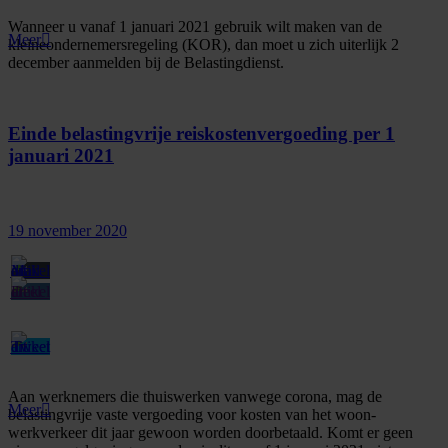
Wanneer u vanaf 1 januari 2021 gebruik wilt maken van de
Meer
kleineondernemersregeling (KOR), dan moet u zich uiterlijk 2
december aanmelden bij de Belastingdienst.
Einde belastingvrije reiskostenvergoeding per 1
januari 2021
19 november 2020
Aan werknemers die thuiswerken vanwege corona, mag de
Meer
belastingvrije vaste vergoeding voor kosten van het woon-
werkverkeer dit jaar gewoon worden doorbetaald. Komt er geen