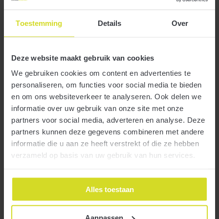
Toestemming
Details
Over
17 november 2020
Deze website maakt gebruik van cookies
We gebruiken cookies om content en advertenties te
personaliseren, om functies voor social media te bieden
en om ons websiteverkeer te analyseren. Ook delen we
informatie over uw gebruik van onze site met onze
Organisaties die zich niet kunnen inschrijven bij de Kamer van
partners voor social media, adverteren en analyse. Deze
Meer
Koophandel én aangifte voor de loonheffingen moeten doen,
partners kunnen deze gegevens combineren met andere
kunnen compensatie krijgen voor de kosten van eHerkenning. De
informatie die u aan ze heeft verstrekt of die ze hebben
Belastingdienst heeft voor deze compensatie een formulier online
beschikbaar gesteld.
verzameld op basis van uw gebruik van hun services.
Lage-inkomensvoordeel (LIV) in 2021 omlaag
Alles toestaan
16 november 2020
Aanpassen