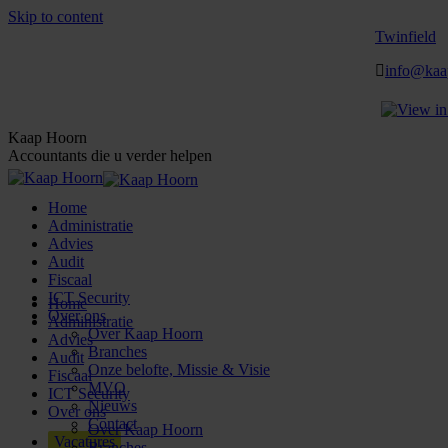
Skip to content
Twinfield
info@kaa
Kaap Hoorn
Accountants die u verder helpen
Home
Administratie
Advies
Audit
Fiscaal
ICT Security
Home
Over ons
Administratie
Over Kaap Hoorn
Advies
Branches
Audit
Onze belofte, Missie & Visie
Fiscaal
MVO
ICT Security
Nieuws
Over ons
Contact
Over Kaap Hoorn
Vacatures
Branches