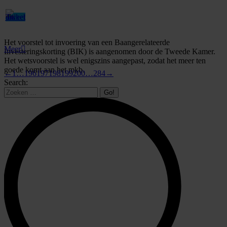
Het voorstel tot invoering van een Baangerelateerde
Meer
Investeringskorting (BIK) is aangenomen door de Tweede Kamer.
Het wetsvoorstel is wel enigszins aangepast, zodat het meer ten
goede komt aan het mkb.
←
1
…
196
197
198
199
200
…
284
→
Search: