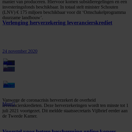
manier van produceren. Hiervoor komen subsidieregelingen en een
investeringsfonds beschikbaar. In totaal stelt minister Schouten
(LNV) € 175 miljoen beschikbaar voor dit ‘Omschakelprogramma
duurzame landbouw’.
Verlenging herverzekering leverancierskrediet
24 november 2020
Vanwege de coronacrisis herverzekert de overheid
Meer
leverancierskredieten. Deze herverzekeringen wordt ten minste tot 1
juli 2021 voortgezet. Dit meldde staatssecretaris Vijlbrief eerder aan
de Tweede Kamer.
Voorstel voor betere bescherming online kopers