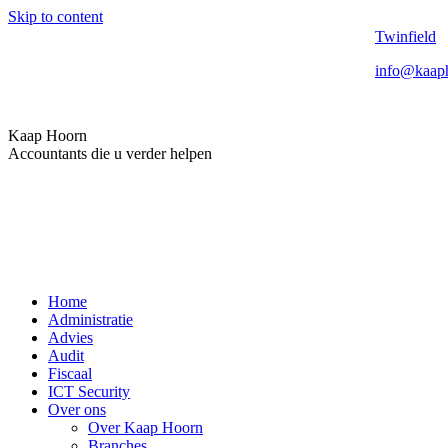
Skip to content
Twinfield
info@kaaph
Kaap Hoorn
Accountants die u verder helpen
Home
Administratie
Advies
Audit
Fiscaal
ICT Security
Over ons
Over Kaap Hoorn
Branches