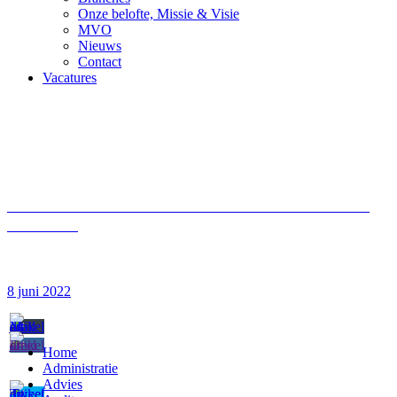
Onze belofte, Missie & Visie
MVO
Nieuws
Contact
Vacatures
Nieuws
Winstgroei in de detailhandel, maar niet voor
iedereen
8 juni 2022
Home
Administratie
Advies