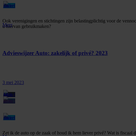
Ook verenigingen en stichtingen zijn belastingplichtig voor de vennoo
Meer
u hiervan gebruikmaken?
Advieswijzer Auto: zakelijk of privé? 2023
3 mei 2023
Zet ik de auto op de zaak of houd ik hem liever privé? Wat is fiscaal