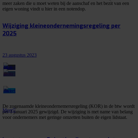
meer zaken die u moet weten bij de aanschaf en het bezit van een
eigen woning vindt u hier in een notendop.
Wijziging kleineondernemingsregeling per
2025
23 augustus 2023
De zogenaamde kleineondernemersregeling (KOR) in de btw wordt
Meer
per 1 januari 2025 gewijzigd. De wijziging is met name van belang
voor ondernemers met geringe omzetten buiten de eigen lidstaat.