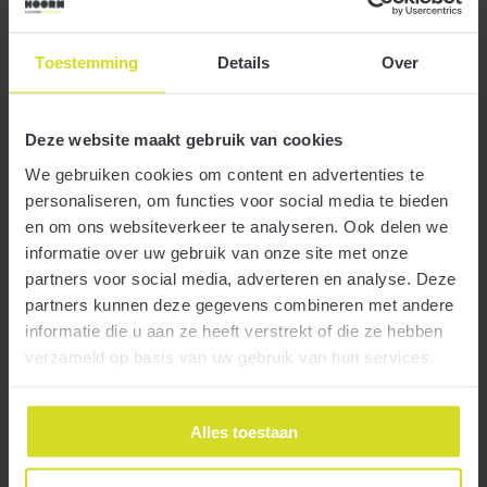
verbetering met suppletie btw
Toestemming
Details
Over
18 augustus 2023
Deze website maakt gebruik van cookies
We gebruiken cookies om content en advertenties te
personaliseren, om functies voor social media te bieden
en om ons websiteverkeer te analyseren. Ook delen we
informatie over uw gebruik van onze site met onze
De Belastingdienst legt vanaf 2 juni 2023 geen verzuimboete meer
partners voor social media, adverteren en analyse. Deze
Meer
op na een vrijwillige verbetering van een aangiftebelasting.
partners kunnen deze gegevens combineren met andere
informatie die u aan ze heeft verstrekt of die ze hebben
verzameld op basis van uw gebruik van hun services.
Deadline 1 september aanvraag zorg- en
huurtoeslag voor 2022
Alles toestaan