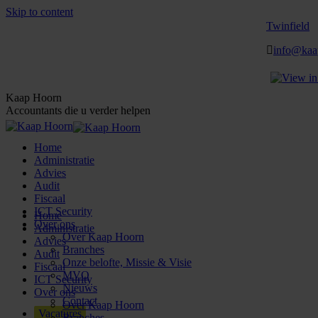
Skip to content
Twinfield
info@kaa
Kaap Hoorn
Accountants die u verder helpen
Home
Administratie
Advies
Audit
Fiscaal
ICT Security
Home
Over ons
Administratie
Over Kaap Hoorn
Advies
Branches
Audit
Onze belofte, Missie & Visie
Fiscaal
MVO
ICT Security
Nieuws
Over ons
Contact
Over Kaap Hoorn
Vacatures
Branches