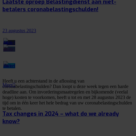
Laatste oproep Belastingdienst aan niet-
betalers coronabelastingschulden!
23 augustus 2023
Heeft u een achterstand in de aflossing van
Meer
coronabelastingschulden? Dan loopt u deze week tegen een harde
deadline aan. Om invorderingsmaatregelen en bijkomende (veelal
hoge) kosten te voorkomen, heeft u tot en met 28 augustus 2023 de
tijd om in één keer het hele bedrag van uw coronabelastingschulden
te betalen.
Tax changes in 2024 – what do we already
know?