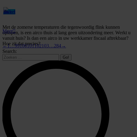
Met de zomerse temperaturen die tegenwoordig flink kunnen
Meer
oplopen, is een airco thuis al lang geen uitzondering meer. Werkt u
vanuit huis? Is dan een airco in uw werkkamer fiscaal aftrekbaar?
Hoe zit dat precies?
←
1
…
99
100
101
102
103
…
284
→
Search: