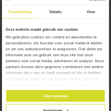
Toestemming
Details
Over
29 april 2022
Deze website maakt gebruik van cookies
We gebruiken cookies om content en advertenties te
personaliseren, om functies voor social media te bieden
en om ons websiteverkeer te analyseren. Ook delen we
informatie over uw gebruik van onze site met onze
Als agrarisch ondernemer vult u ieder jaar de Gecombineerde
partners voor social media, adverteren en analyse. Deze
Meer
opgave in. Heeft u dit nog niet gedaan? Houd dan de deadline in de
partners kunnen deze gegevens combineren met andere
gaten, in 2022 kan dit namelijk tot en met 15 mei.
informatie die u aan ze heeft verstrekt of die ze hebben
verzameld op basis van uw gebruik van hun services.
Rechtsherstel box 3 vóór 4 augustus via
‘spaarvariant’
Alles toestaan
29 april 2022
Aanpassen