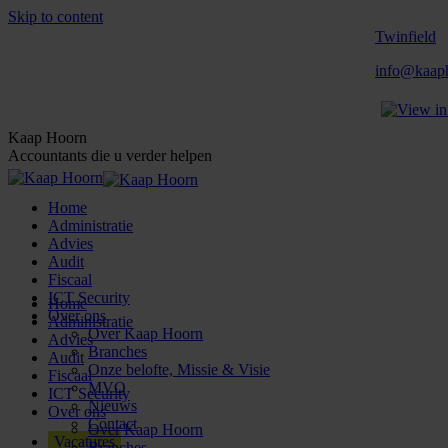
Skip to content
Twinfield
info@kaaph
Kaap Hoorn
Accountants die u verder helpen
Home
Administratie
Advies
Audit
Fiscaal
ICT Security
Home
Over ons
Administratie
Over Kaap Hoorn
Advies
Branches
Audit
Onze belofte, Missie & Visie
Fiscaal
MVO
ICT Security
Nieuws
Over ons
Contact
Over Kaap Hoorn
Vacatures
Branches