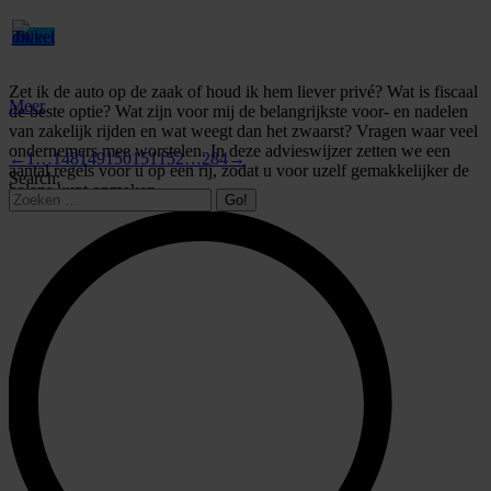
Zet ik de auto op de zaak of houd ik hem liever privé? Wat is fiscaal
Meer
de beste optie? Wat zijn voor mij de belangrijkste voor- en nadelen
van zakelijk rijden en wat weegt dan het zwaarst? Vragen waar veel
ondernemers mee worstelen. In deze advieswijzer zetten we een
←
1
…
148
149
150
151
152
…
284
→
aantal regels voor u op een rij, zodat u voor uzelf gemakkelijker de
Search:
balans kunt opmaken.