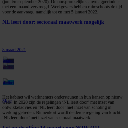
(juni t/m september 2020). De oorspronkelijke aanvraagperiode is
met een maand vervroegd. Werkgevers hebben ruimschoots de tijd
voor de aanvraag, namelijk tot en met 5 januari 2022.
NL leert door: sectoraal maatwerk mogelijk
8 maart 2021
Het kabinet wil werknemers ondersteunen in hun kansen op nieuw
Meer
werk. In 2020 zijn de regelingen ‘NL leert door’ met inzet van
ontwikkeladvies en ‘NL leert door’ met inzet van scholing in
werking getreden. Binnenkort wordt de derde regeling van kracht:
‘NL leert door’ met inzet van sectoraal maatwerk.
Let op deadline 14 maart voor NOW Q1!