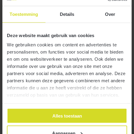
Toestemming
Details
Over
2 maart 2021
Deze website maakt gebruik van cookies
We gebruiken cookies om content en advertenties te
personaliseren, om functies voor social media te bieden
en om ons websiteverkeer te analyseren. Ook delen we
informatie over uw gebruik van onze site met onze
De stimuleringsregeling leren en ontwikkelen in mkb-
partners voor social media, adverteren en analyse. Deze
Meer
ondernemingen (SLIM) die in 2020 werd geïntroduceerd, geldt ook
partners kunnen deze gegevens combineren met andere
in 2021. Aangezien er zeer korte aanvraagperiodes gelden, is het
informatie die u aan ze heeft verstrekt of die ze hebben
voor organisaties van belang zich goed voor te bereiden.
verzameld op basis van uw gebruik van hun services.
Application period for definitive NOW calculation
extended
Alles toestaan
1 maart 2021
Aanpassen