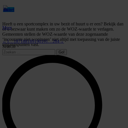
Heeft u een sportcomplex in uw bezit of huurt u er een? Bekijk dan
Meer
of u bezwaar kunt maken om zo de WOZ-waarde te verlagen.
Gemeenten stellen de WOZ-waarde van deze zogenaamde
‘incourante niet-woningen’ niet altijd met toepassing van de juiste
←
1
…
187
188
189
190
191
…
284
→
uitgangspunten vast.
Search: