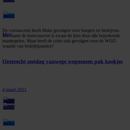
De coronacrisis heeft flinke gevolgen voor burgers en bedrijven.
Meer
Met name de horecasector is zwaar de klos door alle beperkende
maatregelen. Maar heeft de crisis ook gevolgen voor de WOZ-
waarde van bedrijfspanden?
Onterecht ontslag vanwege wegnemen pak koekjes
4 maart 2021