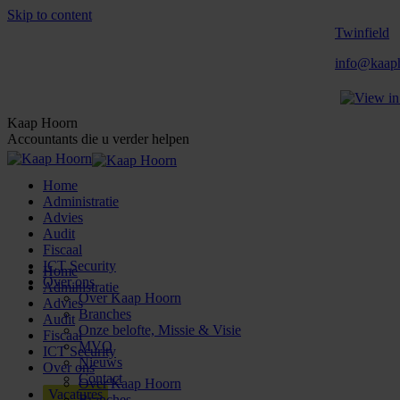
Skip to content
Twinfield
info@kaaph
Kaap Hoorn
Accountants die u verder helpen
Home
Administratie
Advies
Audit
Fiscaal
ICT Security
Home
Over ons
Administratie
Over Kaap Hoorn
Advies
Branches
Audit
Onze belofte, Missie & Visie
Fiscaal
MVO
ICT Security
Nieuws
Over ons
Contact
Over Kaap Hoorn
Vacatures
Branches