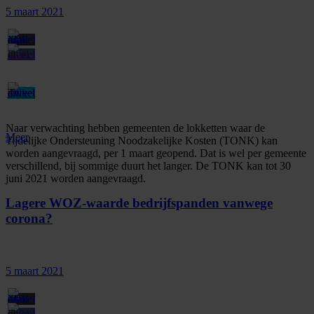
5 maart 2021
Naar verwachting hebben gemeenten de lokketten waar de
Meer
Tijdelijke Ondersteuning Noodzakelijke Kosten (TONK) kan
worden aangevraagd, per 1 maart geopend. Dat is wel per gemeente
verschillend, bij sommige duurt het langer. De TONK kan tot 30
juni 2021 worden aangevraagd.
Lagere WOZ-waarde bedrijfspanden vanwege
corona?
5 maart 2021