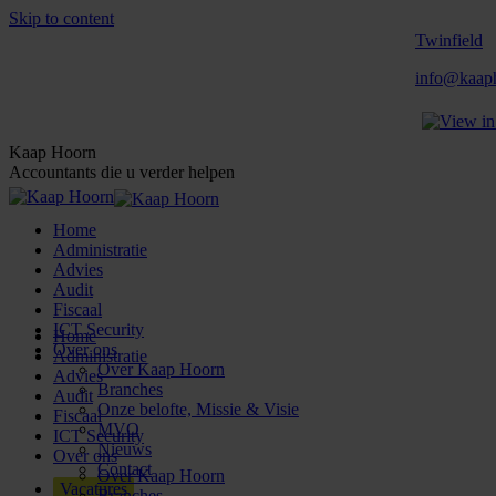
Skip to content
Twinfield
info@kaaph
Kaap Hoorn
Accountants die u verder helpen
Home
Administratie
Advies
Audit
Fiscaal
ICT Security
Home
Over ons
Administratie
Over Kaap Hoorn
Advies
Branches
Audit
Onze belofte, Missie & Visie
Fiscaal
MVO
ICT Security
Nieuws
Over ons
Contact
Over Kaap Hoorn
Vacatures
Branches