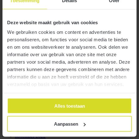
Toestemming
Details
Over
november 2024
oktober 2024
september 2024
augustus 2024
Deze website maakt gebruik van cookies
juli 2024
juni 2024
We gebruiken cookies om content en advertenties te
mei 2024
personaliseren, om functies voor social media te bieden
april 2024
maart 2024
en om ons websiteverkeer te analyseren. Ook delen we
februari 2024
informatie over uw gebruik van onze site met onze
januari 2024
partners voor social media, adverteren en analyse. Deze
december 2023
november 2023
partners kunnen deze gegevens combineren met andere
oktober 2023
informatie die u aan ze heeft verstrekt of die ze hebben
september 2023
verzameld op basis van uw gebruik van hun services.
augustus 2023
juli 2023
juni 2023
mei 2023
Alles toestaan
april 2023
maart 2023
februari 2023
Aanpassen
januari 2023
december 2022
november 2022