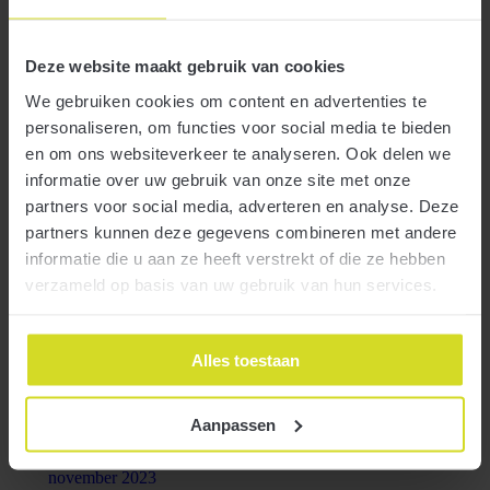
mei 2025
april 2025
Deze website maakt gebruik van cookies
maart 2025
We gebruiken cookies om content en advertenties te
februari 2025
januari 2025
personaliseren, om functies voor social media te bieden
december 2024
en om ons websiteverkeer te analyseren. Ook delen we
november 2024
informatie over uw gebruik van onze site met onze
oktober 2024
partners voor social media, adverteren en analyse. Deze
september 2024
partners kunnen deze gegevens combineren met andere
augustus 2024
informatie die u aan ze heeft verstrekt of die ze hebben
juli 2024
verzameld op basis van uw gebruik van hun services.
juni 2024
mei 2024
april 2024
Alles toestaan
maart 2024
februari 2024
Aanpassen
januari 2024
december 2023
november 2023