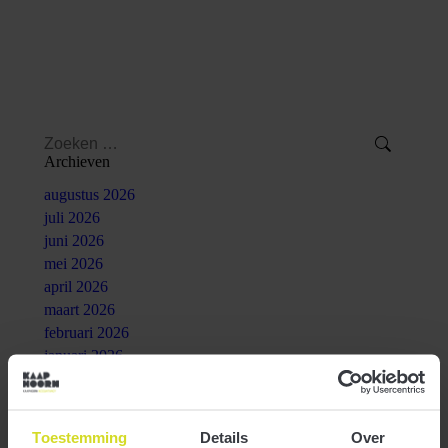
bestemd voor ondernemers die handeldrijven met China.
Meer
Search:
Archieven
augustus 2026
juli 2026
juni 2026
mei 2026
april 2026
maart 2026
februari 2026
januari 2026
oktober 2025
augustus 2025
juli 2025
Toestemming
Details
Over
juni 2025