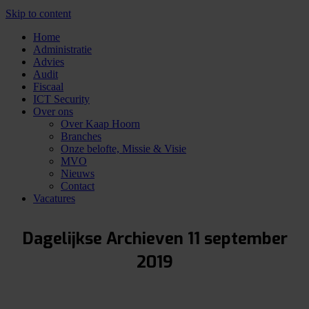
Skip to content
Home
Administratie
Advies
Audit
Fiscaal
ICT Security
Over ons
Over Kaap Hoorn
Branches
Onze belofte, Missie & Visie
MVO
Nieuws
Contact
Vacatures
Dagelijkse Archieven
11 september
2019