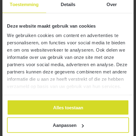
januari 2024
Toestemming
Details
Over
december 2023
november 2023
oktober 2023
september 2023
Deze website maakt gebruik van cookies
augustus 2023
We gebruiken cookies om content en advertenties te
juli 2023
juni 2023
personaliseren, om functies voor social media te bieden
mei 2023
en om ons websiteverkeer te analyseren. Ook delen we
april 2023
informatie over uw gebruik van onze site met onze
maart 2023
februari 2023
partners voor social media, adverteren en analyse. Deze
januari 2023
partners kunnen deze gegevens combineren met andere
december 2022
informatie die u aan ze heeft verstrekt of die ze hebben
november 2022
oktober 2022
verzameld op basis van uw gebruik van hun services.
september 2022
augustus 2022
juli 2022
Alles toestaan
juni 2022
mei 2022
april 2022
maart 2022
Aanpassen
februari 2022
januari 2022