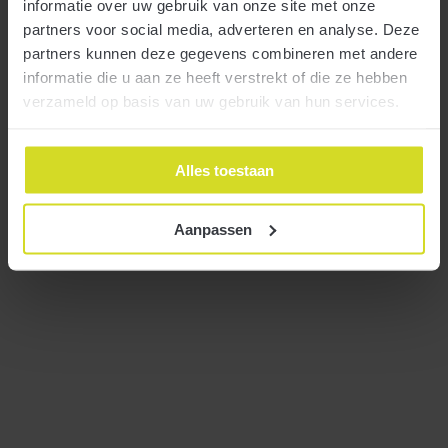
informatie over uw gebruik van onze site met onze
partners voor social media, adverteren en analyse. Deze
Meer
partners kunnen deze gegevens combineren met andere
informatie die u aan ze heeft verstrekt of die ze hebben
verzameld op basis van uw gebruik van hun services.
Alles toestaan
Aanpassen
Wanneer is een lening zakelijk?