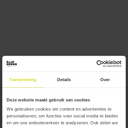
Geen WMO, dan aftrek zorgkosten
Toestemming
Details
Over
14 januari 2019
Deze website maakt gebruik van cookies
Gemeenten hebben een budget om bijvoorbeeld
financiële ondersteuning te verlenen bij dure medische
We gebruiken cookies om content en advertenties te
uitgaven. Wie die ondersteuning niet krijgt, kan in
beginsel de kosten aftrekken als zorgkosten, zo besliste
personaliseren, om functies voor social media te bieden
het gerechtshof Arnhem-Leeuwarden onlangs.
en om ons websiteverkeer te analyseren. Ook delen we