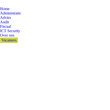
Home
Administratie
Advies
Audit
Fiscaal
ICT Security
Over ons
Vacatures
Dagelijkse Archieven
28
januari 2019