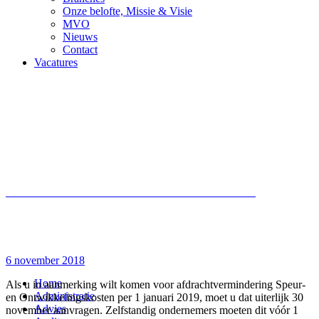
Onze belofte, Missie & Visie
MVO
Nieuws
Contact
Vacatures
Dagelijkse Archieven
6
november 2018
Aanvraag WBSO uiterlijk 30 november
6 november 2018
Home
Als u in aanmerking wilt komen voor afdrachtvermindering Speur-
Administratie
en Ontwikkelingskosten per 1 januari 2019, moet u dat uiterlijk 30
Advies
november aanvragen. Zelfstandig ondernemers moeten dit vóór 1