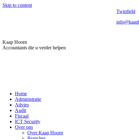
Skip to content
Twinfield
info@kaaph
Kaap Hoorn
Accountants die u verder helpen
Home
Administratie
Advies
Audit
Fiscaal
ICT Security
Over ons
Over Kaap Hoorn
Branches