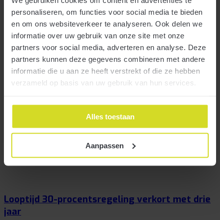
personaliseren, om functies voor social media te bieden
Verruiming btw-vrijstelling voor
en om ons websiteverkeer te analyseren. Ook delen we
sportorganisaties
informatie over uw gebruik van onze site met onze
partners voor social media, adverteren en analyse. Deze
partners kunnen deze gegevens combineren met andere
2 oktober 2018
informatie die u aan ze heeft verstrekt of die ze hebben
De zogenaamde sportvrijstelling in de btw ondergaat per 1 januari
verzameld op basis van uw gebruik van hun services.
2019 een tweetal wijzigingen, die beide voortvloeien uit Europese
regelgeving of jurisprudentie. Het onderscheid tussen prestaties aan
leden en niet-leden verdwijnt. Tevens verruimt de btw-vrijstelling
voor diensten die nauw met de sport samenhangen.
Alles toestaan
Aanpassen
Meer
Looptijd 30-procentsregeling verkort met drie
jaar