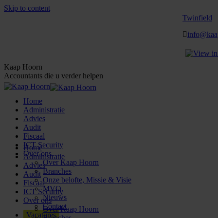
Skip to content
Twinfield
info@kaa
Kaap Hoorn
Accountants die u verder helpen
Home
Administratie
Advies
Audit
Fiscaal
ICT Security
Home
Over ons
Administratie
Over Kaap Hoorn
Advies
Branches
Audit
Onze belofte, Missie & Visie
Fiscaal
MVO
ICT Security
Nieuws
Over ons
Contact
Over Kaap Hoorn
Vacatures
Branches