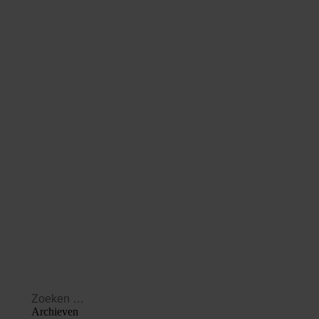
Zzp’er toch ondernemer
30 oktober 2018
Als ondernemer geniet u tal van fiscale voordelen. Maar
wanneer bent u als zzp’er fiscaal gezien ondernemer?
Meer
Search:
Archieven