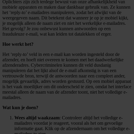
Oplichters zijn zich terdege bewust van onze afhankelijkheid van
mobiele apparaten en maken daar dankbaar gebruik van. Ze kunnen
het ‘reply-to’ e-mailadres manipuleren, zodat het afwijkt van de
weergegeven naam. Dit betekent dat wanneer je op je mobiel kijkt,
je mogelijk alleen de naam ziet en niet het werkelijke e-mailadres.
Het gevolg? Je zou onbewust kunnen antwoorden op een
frauduleuze e-mail, wat kan leiden tot datalekken of erger.
Hoe werkt het?
Het ‘reply-to’ veld in een e-mail kan worden ingesteld door de
afzender, en hoeft niet overeen te komen met het daadwerkelijke
afzenderadres. Cybercriminelen kunnen dit veld dusdanig
manipuleren dat het lijkt alsof de e-mail afkomstig is van een
vertrouwde bron, terwijl de antwoorden naar een compleet ander,
mogelijk gevaarlijk, adres worden gestuurd. Op een mobiel apparaat
is het vaak moeilijker om dit onderscheid te zien, omdat het interface
meestal alleen de naam van de afzender toont, niet het volledige e-
mailadres.
Wat kun je doen?
Wees altijd waakzaam
: Controleer altijd het volledige e-
mailadres voordat je reageert, vooral als het om gevoelige
informatie gaat. Klik op de afzendernaam om het volledige e-
mailadres te zien.