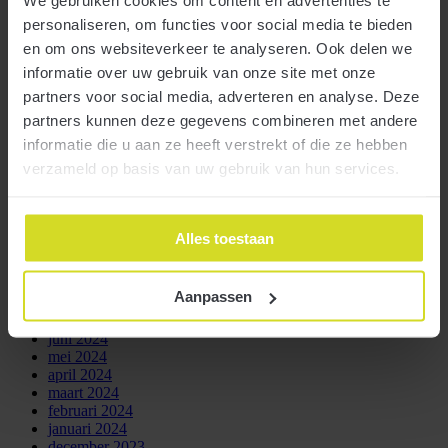
We gebruiken cookies om content en advertenties te
maart 2026
personaliseren, om functies voor social media te bieden
februari 2026
en om ons websiteverkeer te analyseren. Ook delen we
januari 2026
oktober 2025
informatie over uw gebruik van onze site met onze
augustus 2025
partners voor social media, adverteren en analyse. Deze
juli 2025
partners kunnen deze gegevens combineren met andere
juni 2025
mei 2025
informatie die u aan ze heeft verstrekt of die ze hebben
april 2025
verzameld op basis van uw gebruik van hun services.
maart 2025
februari 2025
januari 2025
december 2024
Alles toestaan
november 2024
oktober 2024
september 2024
Aanpassen
augustus 2024
juli 2024
juni 2024
mei 2024
april 2024
maart 2024
februari 2024
januari 2024
december 2023