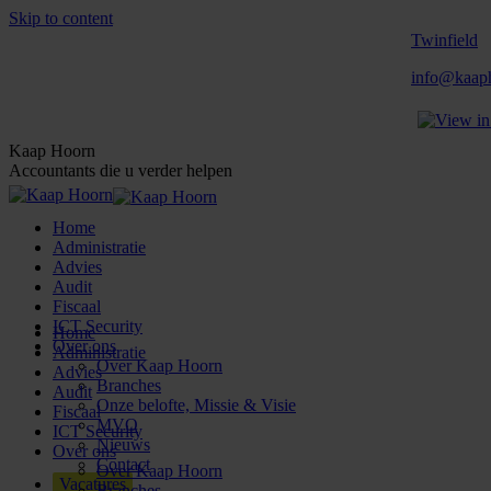
Skip to content
Twinfield
info@kaaph
Kaap Hoorn
Accountants die u verder helpen
Home
Administratie
Advies
Audit
Fiscaal
ICT Security
Home
Over ons
Administratie
Over Kaap Hoorn
Advies
Branches
Audit
Onze belofte, Missie & Visie
Fiscaal
MVO
ICT Security
Nieuws
Over ons
Contact
Over Kaap Hoorn
Vacatures
Branches