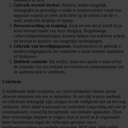
Gebruik trusted devices
: Probeer, indien mogelijk,
belangrijke en gevoelige e-mails te beantwoorden vanaf een
apparaat waarop je meer zicht hebt op de details van de e-
mail, zoals een desktop of laptop.
Bewustwording en training
: Zorg ervoor dat je jezelf en je
team bewust maakt van deze dreiging. Regelmatige
cyberveiligheidstrainingen kunnen helpen om iedereen scherp
en bewust te houden van mogelijke bedreigingen.
Gebruik van beveiligingstools
: Implementeer en gebruik e-
mailbeveiligingstools die verdachte e-mails kunnen markeren
of blokkeren.
Dubbele controle
: Bij twijfel, stuur een aparte e-mail of bel
de afzender via een bekend en vertrouwd contactnummer om
de authenticiteit te verifiëren.
Conclusie
E-mailfraude blijft evolueren, en cybercriminelen vinden steeds
sluwere manieren om ons te misleiden. In een tijd waarin snelheid
en efficiëntie belangrijk zijn, mogen we de veiligheid niet uit het oog
verliezen. Wees altijd waakzaam en controleer zorgvuldig met wie je
communiceert, vooral bij het gebruik van mobiele apparaten. Door
deze eenvoudige stappen te volgen, kun je jezelf en je organisatie
beter beschermen tegen de verborgen gevaren van e-
mailbeantwoording op mobiele apparaten. Blijf alert, blijf veilig!