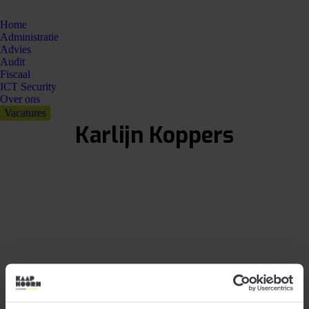
Home
Administratie
Advies
Audit
Fiscaal
ICT Security
Over ons
Vacatures
Karlijn Koppers