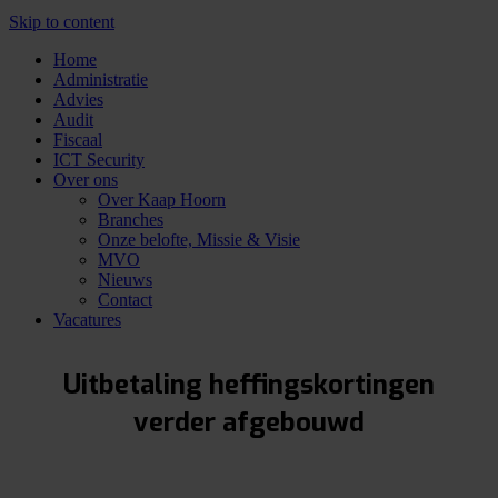
Skip to content
Home
Administratie
Advies
Audit
Fiscaal
ICT Security
Over ons
Over Kaap Hoorn
Branches
Onze belofte, Missie & Visie
MVO
Nieuws
Contact
Vacatures
Uitbetaling heffingskortingen
verder afgebouwd