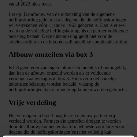
vanaf 2023 niets meer.
Let op!
De afbouw van de uitbetaling van de algemene
heffingskorting geldt niet als degene die de heffingskortingen
wil verrekenen vóór 1 januari 1963 geboren is. Dan is er wel
recht op de volledige heffingskorting als de partner voldoende
belasting betaalt. Deze uitzondering geldt niet voor de
arbeidskorting en de inkomensafhankelijke combinatiekorting.
Afbouw omzeilen via box 3
Is het genereren van eigen inkomsten moeilijk of onmogelijk,
dan kan de afbouw omzeild worden als er voldoende
vermogen aanwezig is in box 3. Hierover moet namelijk
inkomstenbelasting worden betaald, waarop de
heffingskortingen dan in mindering kunnen worden gebracht.
Vrije verdeling
Het vermogen in box 3 mag tussen u en uw partner vrij
verdeeld worden. Partners die getroffen dreigen te worden
door de afbouw, kunnen er daarom het beste voor kiezen om
degene die de heffingskortingen(en) niet volledig kan