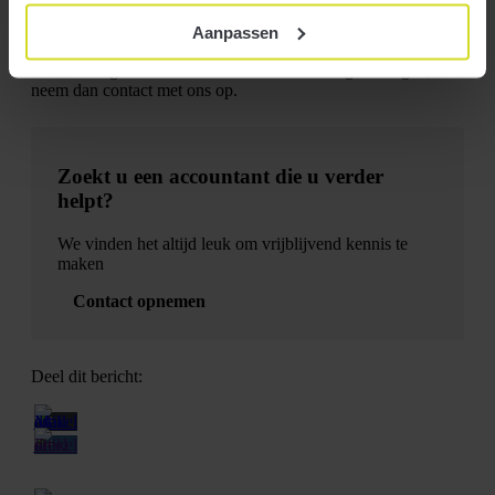
verschuldigd omdat heffingskortingen worden gebruikt die
Aanpassen
anders verloren waren gegaan.
Heeft u vragen over de afbouw van de heffingskortingen,
neem dan contact met ons op.
Zoekt u een accountant die u verder
helpt?
We vinden het altijd leuk om vrijblijvend kennis te
maken
Contact opnemen
Deel dit bericht: