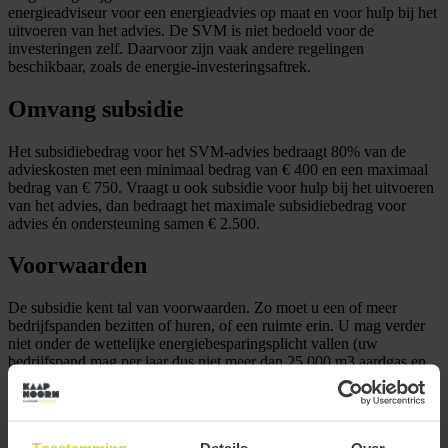
energieadviseur voor een energieadvies op maat en voor hulp bij het
uitvoeren van het advies. De SVM is niet bedoeld voor de
investeringen zelf. Daarvoor zijn vaak andere regelingen
beschikbaar, zoals de energie-investeringsaftrek.
Omvang subsidie
Het subsidiebedrag voor het SVM-advies bedraagt 80% van de
advieskosten met een minimaal bedrag van € 400 en een maximaal
bedrag van € 750. Vraagt u ook subsidie voor hulp bij het uitvoeren
van het advies, dan bedraagt het maximale subsidiebedrag voor
advies én ondersteuning samen € 2.500.
Voorwaarden
De subsidie kent tal van voorwaarden. Zo moet u een of meer
bedrijfspanden bezitten of huren, of een ruimte erin. U mag verder
niet onder de wettelijke energiebesparingsplicht vallen (uw
bedrijfspand mag per jaar dus niet meer dan 25.000 m3 aardgas en
50.000 kWh elektriciteit gebruiken). De voorwaarden zijn dit jaar
verscherpt. Zo moet de energieadviseur tenminste twee jaar ervaring
hebben met het adviseren van mkb-ondernemers over
energiebesparing en verduurzaming. DE
SVM
kent nog meer
Toestemming
Details
Over