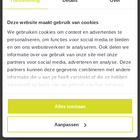
voorwaarden.
Aanvragen
Deze website maakt gebruik van cookies
U kunt de subsidie online aanvragen bij de Rijksdienst Voor
We gebruiken cookies om content en advertenties te
Ondernemend Nederland (rvo.nl). Dit kan tot 30 september 2023
17.00 uur. U heeft eHerkenning nodig op minstens niveau eH2+.
personaliseren, om functies voor social media te bieden
Ook uw adviseur kan de subsidie aanvragen.
en om ons websiteverkeer te analyseren. Ook delen we
informatie over uw gebruik van onze site met onze
partners voor social media, adverteren en analyse. Deze
Zoekt u een accountant die u verder helpt?
partners kunnen deze gegevens combineren met andere
informatie die u aan ze heeft verstrekt of die ze hebben
We vinden het altijd leuk om vrijblijvend kennis te maken
verzameld op basis van uw gebruik van hun services.
Contact opnemen
Alles toestaan
Deel dit bericht:
Aanpassen