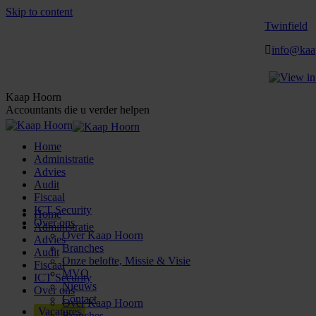
Skip to content
Twinfield
info@kaa
Kaap Hoorn
Accountants die u verder helpen
Home
Administratie
Advies
Audit
Fiscaal
ICT Security
Home
Over ons
Administratie
Over Kaap Hoorn
Advies
Branches
Audit
Onze belofte, Missie & Visie
Fiscaal
MVO
ICT Security
Nieuws
Over ons
Contact
Over Kaap Hoorn
Vacatures
Branches