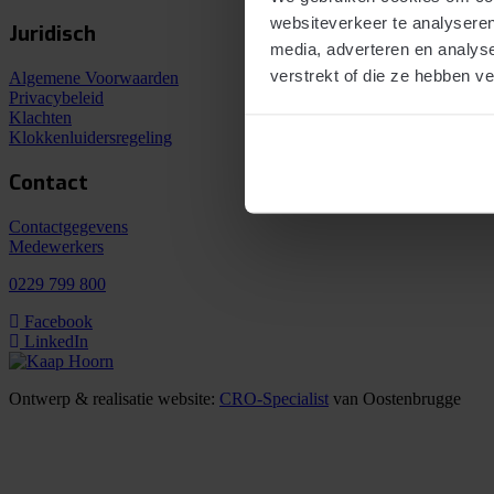
websiteverkeer te analyseren
Juridisch
media, adverteren en analys
verstrekt of die ze hebben v
Algemene Voorwaarden
Privacybeleid
Klachten
Klokkenluidersregeling
Contact
Contactgegevens
Medewerkers
0229 799 800
Facebook
LinkedIn
Ontwerp & realisatie website:
CRO-Specialist
van Oostenbrugge