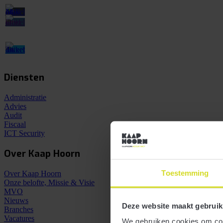
Diensten
Administratie
Advies
Audit
Fiscaal
ICT Security
Over Kaap Hoorn
Toestemming
Over Kaap Hoorn
Onze belofte, Missie & Visie
MVO
Nieuws
Deze website maakt gebruik
Branches
Vacatures
We gebruiken cookies om cont