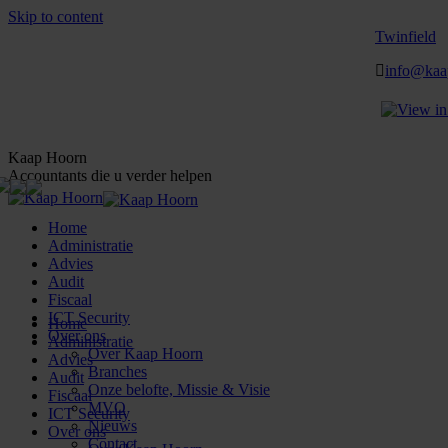
Skip to content
Twinfield
info@kaa
Kaap Hoorn
Accountants die u verder helpen
Home
Administratie
Advies
Audit
Fiscaal
ICT Security
Home
Over ons
Administratie
Over Kaap Hoorn
Advies
Branches
Audit
Onze belofte, Missie & Visie
Fiscaal
MVO
ICT Security
Nieuws
Over ons
Contact