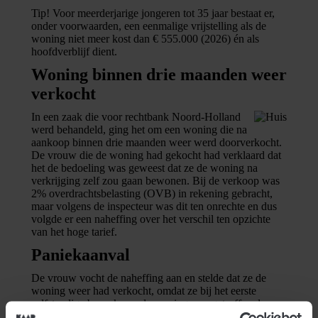
Tip!
Voor meerderjarige jongeren tot 35 jaar bestaat er,
onder voorwaarden, een eenmalige vrijstelling als de
woning niet meer kost dan € 555.000 (2026) én als
hoofdverblijf dient.
Woning binnen drie maanden weer
verkocht
In een zaak die voor rechtbank Noord-Holland
werd behandeld, ging het om een woning die na
aankoop binnen drie maanden weer werd doorverkocht.
De vrouw die de woning had gekocht had verklaard dat
het de bedoeling was geweest dat ze de woning na
verkrijging zelf zou gaan bewonen. Bij de verkoop was
2% overdrachtsbelasting (OVB) in rekening gebracht,
maar volgens de inspecteur was dit ten onrechte en dus
volgde er een naheffing over het verschil ten opzichte
van het hoge tarief.
Paniekaanval
De vrouw vocht de naheffing aan en stelde dat ze de
woning weer had verkocht, omdat ze bij het eerste
zelfstandige bezoek aan de woning was getroffen door
een paniekaanval. De vrouw was behandeld voor PTSS-