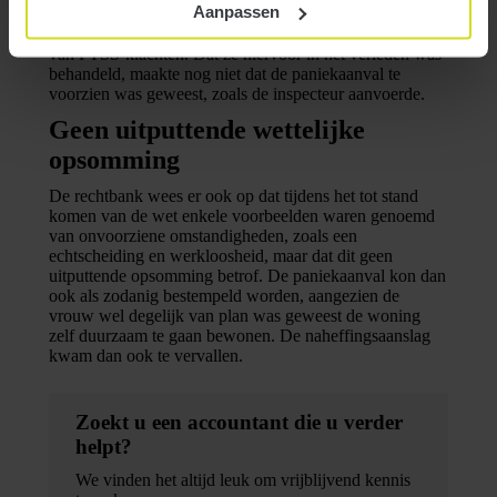
Aanpassen
gehad om de woning te laten opknappen en verbouwen.
Ook was het aannemelijk dat de vrouw last had gehad
van PTSS-klachten. Dat ze hiervoor in het verleden was
behandeld, maakte nog niet dat de paniekaanval te
voorzien was geweest, zoals de inspecteur aanvoerde.
Geen uitputtende wettelijke
opsomming
De rechtbank wees er ook op dat tijdens het tot stand
komen van de wet enkele voorbeelden waren genoemd
van onvoorziene omstandigheden, zoals een
echtscheiding en werkloosheid, maar dat dit geen
uitputtende opsomming betrof. De paniekaanval kon dan
ook als zodanig bestempeld worden, aangezien de
vrouw wel degelijk van plan was geweest de woning
zelf duurzaam te gaan bewonen. De naheffingsaanslag
kwam dan ook te vervallen.
Zoekt u een accountant die u verder
helpt?
We vinden het altijd leuk om vrijblijvend kennis