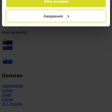
Alles toestaan
We vinden het altijd leuk om vrijblijvend kennis te maken
Contact opnemen
Aanpassen
Deel dit bericht:
Diensten
Administratie
Advies
Audit
Fiscaal
ICT Security