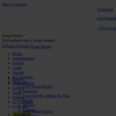
Skip to content
Twinfield
info@kaaph
Kaap Hoorn
Accountants die u verder helpen
Home
Administratie
Advies
Audit
Fiscaal
ICT Security
Home
Over ons
Administratie
Over Kaap Hoorn
Advies
Branches
Audit
Onze belofte, Missie & Visie
Fiscaal
MVO
ICT Security
Nieuws
Over ons
Contact
Over Kaap Hoorn
Vacatures
Branches