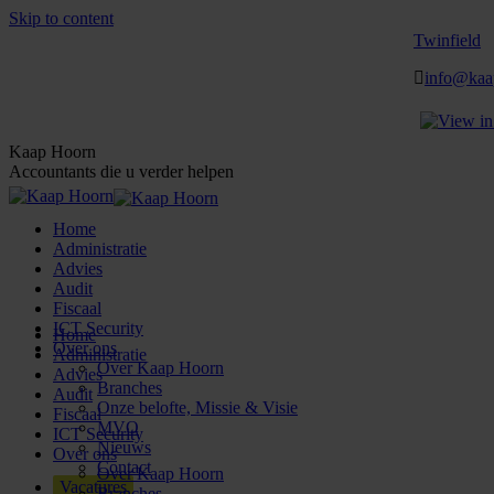
Skip to content
Twinfield
info@kaa
Kaap Hoorn
Accountants die u verder helpen
Home
Administratie
Advies
Audit
Fiscaal
ICT Security
Home
Over ons
Administratie
Over Kaap Hoorn
Advies
Branches
Audit
Onze belofte, Missie & Visie
Fiscaal
MVO
ICT Security
Nieuws
Over ons
Contact
Over Kaap Hoorn
Vacatures
Branches