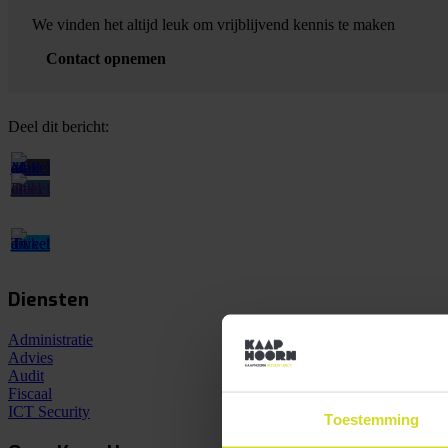
We vinden het altijd leuk om vrijblijvend kennis te maken
Contact opnemen
Deel dit bericht:
Diensten
Administratie
Advies
Audit
Fiscaal
ICT Security
Toestemming