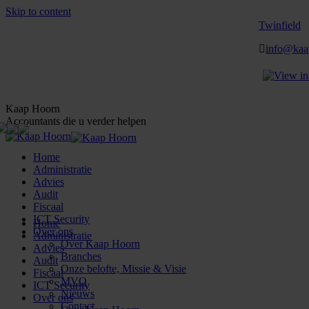
Skip to content
Twinfield
info@kaa
Kaap Hoorn
Accountants die u verder helpen
Home
Administratie
Advies
Audit
Fiscaal
ICT Security
Home
Over ons
Administratie
Over Kaap Hoorn
Advies
Branches
Audit
Onze belofte, Missie & Visie
Fiscaal
MVO
ICT Security
Nieuws
Over ons
Contact