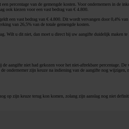
tot een percentage van de gemengde kosten. Voor ondernemers in de ink
mag ook kiezen voor een vast bedrag van € 4.800.
eldt een vast bedrag van € 4.800. Dit wordt vervangen door 0,4% van 
eperking van 26,5% van de totale gemengde kosten.
rag. Wilt u dit niet, dan moet u direct bij uw aangifte duidelijk maken t
ij de aangifte niet had gekozen voor het niet-aftrekbare percentage. D
 de ondernemer zijn keuze na indiening van de aangifte nog wijzigen, ma
og op zijn keuze terug kon komen, zolang zijn aanslag nog niet definitie