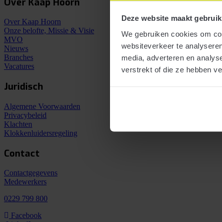
Over Kaap Hoorn
Deze website maakt gebruik
Over Kaap Hoorn
Onze belofte, Missie & Visie
We gebruiken cookies om cont
MVO
websiteverkeer te analyseren
Nieuws
Branches
media, adverteren en analys
Vacatures
verstrekt of die ze hebben v
Juridisch
Algemene Voorwaarden
Privacybeleid
Klachten
Klokkenluidersregeling
Contact
Contactgegevens
Medewerkers
0229 799 800
Facebook