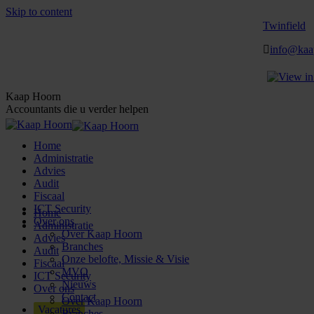
Skip to content
Twinfield
info@kaa
Kaap Hoorn
Accountants die u verder helpen
Home
Administratie
Advies
Audit
Fiscaal
ICT Security
Home
Over ons
Administratie
Over Kaap Hoorn
Advies
Branches
Audit
Onze belofte, Missie & Visie
Fiscaal
MVO
ICT Security
Nieuws
Over ons
Contact
Over Kaap Hoorn
Vacatures
Branches