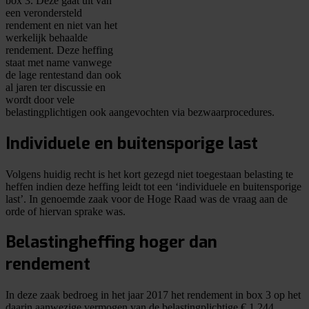
box 3. Deze gaat uit van
een verondersteld
rendement en niet van het
werkelijk behaalde
rendement. Deze heffing
staat met name vanwege
de lage rentestand dan ook
al jaren ter discussie en
wordt door vele
belastingplichtigen ook aangevochten via bezwaarprocedures.
Individuele en buitensporige last
Volgens huidig recht is het kort gezegd niet toegestaan belasting te
heffen indien deze heffing leidt tot een ‘individuele en buitensporige
last’. In genoemde zaak voor de Hoge Raad was de vraag aan de
orde of hiervan sprake was.
Belastingheffing hoger dan
rendement
In deze zaak bedroeg in het jaar 2017 het rendement in box 3 op het
daarin aanwezige vermogen van de belastingplichtige € 1.244