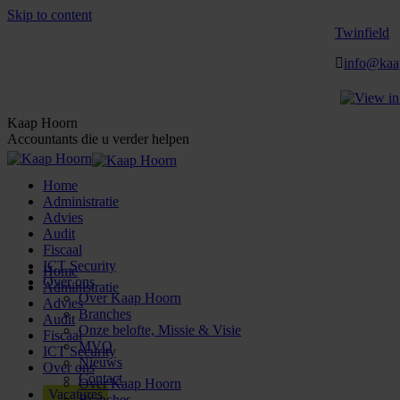
Skip to content
Twinfield
info@kaa
Kaap Hoorn
Accountants die u verder helpen
Home
Administratie
Advies
Audit
Fiscaal
ICT Security
Home
Over ons
Administratie
Over Kaap Hoorn
Advies
Branches
Audit
Onze belofte, Missie & Visie
Fiscaal
MVO
ICT Security
Nieuws
Over ons
Contact
Over Kaap Hoorn
Vacatures
Branches