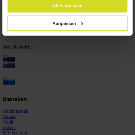
helpt?
Alles toestaan
We vinden het altijd leuk om vrijblijvend kennis te maken
Aanpassen
Contact opnemen
Deel dit bericht:
Diensten
Administratie
Advies
Audit
Fiscaal
ICT Security