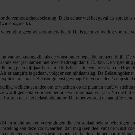
voor de vennootschapsbelasting. Dit is echter wel het geval als sprake is
 (winstoogmerk).
vereniging geen winstoogmerk heeft. Dit is geen vrijwaring voor de ven
ing van toepassing zijn als de winst onder bepaalde grenzen blijft. De vr
aande vier jaar samen niet meer bedraagt dan € 75.000. De vrijstelling 
die nog geen vijf jaar bestaan. Dit is beslist in een arrest van de Hoge R
ls er aangifte is gedaan, volgt er een nihilaanslag. De Belastingdienst 
 ‘expliciet uitspraak Belastingdienst gevraagd’ te vermelden ‘vrijgestel
ogelijk, wellicht een idee om te wachten op de plannen vanUw stichting o
uze wordt gemaakt voor een periode van minimaal vijf jaar. Na die tijd 
brief sturen naar het belastingkantoor. Dit moet voordat de aangifte venn
ANBI en stichtingen en verenigingen die een sociaal belang behartigen
 instelling aan deze voorwaarden, dan mag (een deel van) de winst voo
 en de gereserveerde winsten moeten in beginsel in het jaar of binnen 