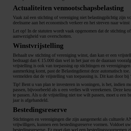
Actualiteiten vennootschapsbelasting
Vaak zal een stichting of vereniging niet belastingplichtig zijn 
deelname aan het economisch verkeer en het streven naar winst
Let op!
In de statuten wordt vaak opgenomen dat de stichting of 
aanwezigheid van overschotten.
Winstvrijstelling
Behaalt uw stichting of vereniging winst, dan kan er een vrijstell
bedraagt dan € 15.000 dan wel in het jaar en de daaraan voorafg
vrijstelling is ook van toepassing op stichtingen en verenigingen 
aanmerking komt, past de Belastingdienst deze automatisch toe. A
vermelden dat de vrijstelling van toepassing is. Dit kan door bij
Tip!
Bent u van plan te investeren in woningen, is het, indien m
passen, bijvoorbeeld als u een verlies wilt verrekenen. Deze ke
te passen. Als u de vrijstelling niet toe wilt passen, moet u een 
jaar is afgehandeld.
Bestedingsreserve
Stichtingen en verenigingen die zijn aangemerkt als culturele 
vrijwilligers, kunnen een bestedingsreserve vormen. Voldoet uw
bestedingsreserve. Er moet dan wel een bestedingsvoornemen zijn