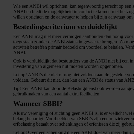
Wie een ANBI wil oprichten, kan tegenwoordig terecht op een 
ANBI en biedt de mogelijkheid in contact te komen met het zo
willen oprichten en de aanvrager te helpen bij zijn aanvraag om –
Bestedingscriterium verduidelijkt
Een ANBI mag niet meer vermogen aanhouden dan nodig voor het 
toegestaan zonder de ANBI-status in gevaar te brengen. Zo moe
activiteit betreffen primair bedoeld om voordeel te behalen. Verd
ANBI.
Ook is verduidelijkt dat bestuurders van de ANBI niet bij een inv
investering van algemeen nut moeten worden opgenomen.
Let op!
ANBI’s die niet of nog niet voldoen aan de gestelde voo
voldaan. Gebeurt dit niet, dan kan een ANBI de status van ANB
Tip!
Een ANBI kan door de Belastingdienst ook worden aangeweze
gebruikmaken van een aantal extra faciliteiten.
Wanneer SBBI?
Als uw vereniging of stichting geen ANBI is, is er wellicht wel
belang behartigt. Voorbeelden van SBBI’s zijn een muziekvereni
erfbelasting betaalt over schenkingen of erfenissen die zij geb
Let op!
Over een schenking die een SBBI doet van meer dan € 2