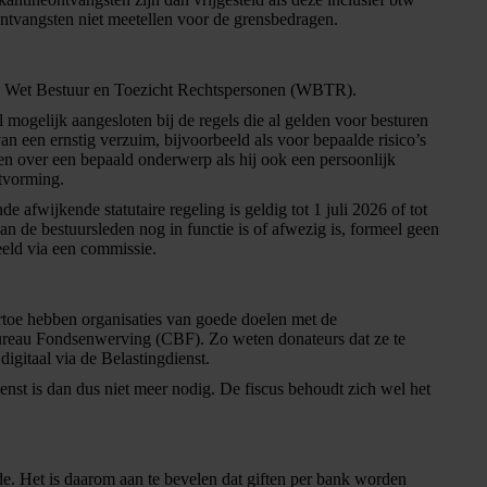
eontvangsten niet meetellen voor de grensbedragen.
n de Wet Bestuur en Toezicht Rechtspersonen (WBTR).
gelijk aangesloten bij de regels die al gelden voor besturen
van een ernstig verzuim, bijvoorbeeld als voor bepaalde risico’s
en over een bepaald onderwerp als hij ook een persoonlijk
itvorming.
afwijkende statutaire regeling is geldig tot 1 juli 2026 of tot
van de bestuursleden nog in functie is of afwezig is, formeel geen
eld via een commissie.
toe hebben organisaties van goede doelen met de
Bureau Fondsenwerving (CBF). Zo weten donateurs dat ze te
gitaal via de Belastingdienst.
enst is dan dus niet meer nodig. De fiscus behoudt zich wel het
e. Het is daarom aan te bevelen dat giften per bank worden