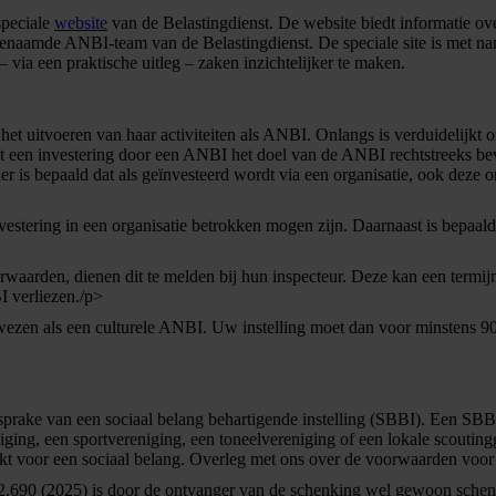
speciale
website
van de Belastingdienst. De website biedt informatie ov
genaamde ANBI-team van de Belastingdienst. De speciale site is met n
 via een praktische uitleg – zaken inzichtelijker te maken.
uitvoeren van haar activiteiten als ANBI. Onlangs is verduidelijkt o
t een investering door een ANBI het doel van de ANBI rechtstreeks be
er is bepaald dat als geïnvesteerd wordt via een organisatie, ook deze o
estering in een organisatie betrokken mogen zijn. Daarnaast is bepaald d
rwaarden, dienen dit te melden bij hun inspecteur. Deze kan een termi
I verliezen./p>
n als een culturele ANBI. Uw instelling moet dan voor minstens 90% ac
 sprake van een sociaal belang behartigende instelling (SBBI). Een SBBI
ging, een sportvereniging, een toneelvereniging of een lokale scouting
ruikt voor een sociaal belang. Overleg met ons over de voorwaarden voo
.690 (2025) is door de ontvanger van de schenking wel gewoon schenkb