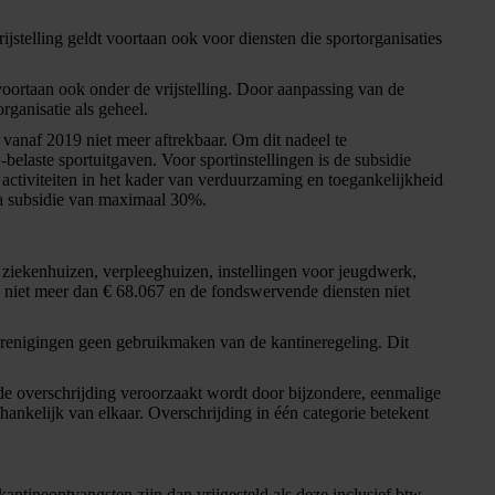
rijstelling geldt voortaan ook voor diensten die sportorganisaties
voortaan ook onder de vrijstelling. Door aanpassing van de
rganisatie als geheel.
g vanaf 2019 niet meer aftrekbaar. Om dit nadeel te
elaste sportuitgaven. Voor sportinstellingen is de subsidie
ctiviteiten in het kader van verduurzaming en toegankelijkheid
ra subsidie van maximaal 30%.
 ziekenhuizen, verpleeghuizen, instellingen voor jeugdwerk,
gen niet meer dan € 68.067 en de fondswervende diensten niet
renigingen geen gebruikmaken van de kantineregeling. Dit
 de overschrijding veroorzaakt wordt door bijzondere, eenmalige
hankelijk van elkaar. Overschrijding in één categorie betekent
ntineontvangsten zijn dan vrijgesteld als deze inclusief btw