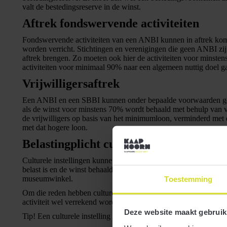
valt de bestedingsreserve in de winst.
Aftrek fondswervende activiteiten
Fondswervende activiteiten van een ANBI kunnen in aftrek kome
worden verricht. Stichtingen en verenigingen die geen ANBI zij
aftrek brengen. Zo moeten ook hier de activiteiten voor minst
activiteiten voor minimaal 90% naar een algemeen nuttig doel g
Vrijwilligersaftrek
Een ANBI en een SBBI kunnen onder bepaalde voorwaarden gebru
als de winst voor minstens 70% wordt behaald met behulp van vr
de vrijwilligers op basis van het minimumloon, verminderd met
met dat hogere loon.
Belastingplicht culturele instellingen
Culturele instellingen kunnen voor de vennootschapsbelasting b
belast is en de winst behaald met de culturele activiteiten onbel
museumwinkel.
Toestemming
Om die reden hebben culturele instellingen de mogelijkheid om te
activiteit wel verrekend worden met de winst uit de belaste activi
Deze website maakt gebruik
Tip!
Een culturele instelling kan gebruikmaken van de winstvrijst