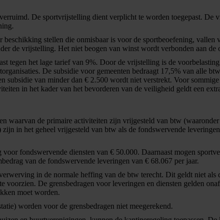
 verruimd. De sportvrijstelling dient verplicht te worden toegepast. De v
ning.
 beschikking stellen die onmisbaar is voor de sportbeoefening, vallen 
nder de vrijstelling. Het niet beogen van winst wordt verbonden aan de o
st tegen het lage tarief van 9%. Door de vrijstelling is de voorbelastin
organisaties. De subsidie voor gemeenten bedraagt 17,5% van alle btw-b
 subsidie van minder dan € 2.500 wordt niet verstrekt. Voor sommige a
teiten in het kader van het bevorderen van de veiligheid geldt een ext
n waarvan de primaire activiteiten zijn vrijgesteld van btw (waaronder
en) zijn in het geheel vrijgesteld van btw als de fondswervende leverin
g voor fondswervende diensten van € 50.000. Daarnaast mogen sportve
mbedrag van de fondswervende leveringen van € 68.067 per jaar.
erwerving in de normale heffing van de btw terecht. Dit geldt niet als
 te voorzien. De grensbedragen voor leveringen en diensten gelden onaf
rokken moet worden.
restatie) worden voor de grensbedragen niet meegerekend.
uizen en buurtverenigingen, kunnen de kantineregeling toepassen. De ka