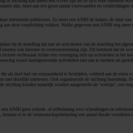
g of stichting kan alleen een ANBI zijn als ze zich voor minstens 90%
unnen zijn, moet aan een groot aantal voorwaarden en verplichtingen
ar internetsite publiceren. Zo moet een ANBI de balans, de staat van 
ting aan deze verplichting voldoet. Welke gegevens een ANBI nog meer mo
slast bij de instelling dat met de activiteiten van de instelling het a
ANBI moeten ook hiermee in overeenstemming zijn. Dit betekent dat de 
ecente rechtszaak richtte een vereniging zich op activiteiten in het ka
ouwing waren laatstgenoemde activiteiten niet aan te merken als geri
ng die als doel had om eenzaamheid te bestrijden, voldeed aan de eisen
en met dezelfde interesses. Ook organiseerde de stichting burenhulp. D
de stichting konden namelijk worden aangemerkt als ‘welzijn’, een be
t een ANBI geen schenk- of erfbelasting over schenkingen en erfenisse
, bestaan er in de vennootschapsbelasting een aantal fiscale voordelen