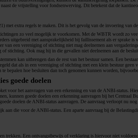
t naast de vrijstelling voor fondsenwerving. Dit betekent dat de kantin
021) met extra regels te maken. Dit is het gevolg van de invoering va
htingen zo veel mogelijk te voorkomen. Met de WBTR wordt zo veel mo
ers uitgebreid met aansprakelijkheid bij faillissement als er sprake is 
der van een vereniging of stichting niet mag deelnemen aan vergadering
ng of stichting. Ook mag hij in die gevallen niet deelnemen aan de beslu
temmen kan uitbrengen dan de rest van het bestuur samen. Een bestaande 
eregeld dat als in een vereniging of stichting met een klein bestuur geen 
 te bepalen hoe besluiten dan toch genomen kunnen worden, bijvoorbe
ies goede doelen
et voor het aanvragen van een erkenning en van de ANBI-status. Hier
omen, kunnen goede doelen een erkenning aanvragen bij het Centraal 
oede doelen de ANBI-status aanvragen. De aanvraag verloopt nu nog di
ijk aan die voor de ANBI-status. Een aparte aanvraag bij de Belastingdi
 trekken. Een ontvangstbewijs of verklaring is hiervoor niet voldoend