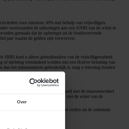
iviteiten voor minstens 30% met behulp van vrijwilligers
– onder voorwaarden de uitkeringen aan een ANBI van de winst in
r worden gemaakt dat de opbrengst uit de fondswervende
het jaar waarin de gelden zijn verworven.
 SBBI kunt u alleen gebruikmaken van de vrijwilligersaftrek
ng of stichting verminderd worden met een fictieve beloning van
oon dan het minimumloon gebruikelijk is, mag u rekening houden
d aan een museum, waarbij de winst behaald met de museumwinkel
it verlies echter niet verrekend worden met de winst van de
Over
Bij volledige belastingplicht kan het verlies uit de onbelaste