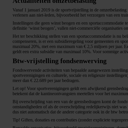
Actualiteiten omzetbelasting
Vanaf 1 januari 2019 is de sportvrijstelling in de omzetbelasting
verlenen aan niet-leden, bijvoorbeeld het verzorgen van een trai
Instellingen die geen winst beogen en een sportaccommodatie ter
definitie ‘winst beogen’, vallen niet-commerciële organisaties o
Het ter beschikking stellen van een sportaccommodatie is nu bela
compenseren, is er een subsidieregeling voor gemeenten en sport
maximaal 20%, met een maximum van € 2,5 miljoen per jaar. Een
geldt een extra subsidie van maximaal 10%. Voor sommige activi
Btw-vrijstelling fondsenwerving
Fondswervende activiteiten van bepaalde aangewezen instellinge
sportverenigingen en culturele, sociale en religieuze instelling
meer dan € 22.689 per jaar bedragen.
Let op!
Voor sportverenigingen geldt een afwijkend grensbedra
betekent dat de kantineontvangsten meetellen voor het maximu
Bij overschrijding van een van de grensbedragen komt de fondsv
omstandigheden of als de overschrijding redelijkerwijs niet was
dus niet automatisch dat de andere categorie ook in de btw bet
Tip!
Giften, donaties en contributies (zonder expliciete tegenp
Bepaalde organisaties, bijvoorbeeld muziekverenigingen, dorpsh