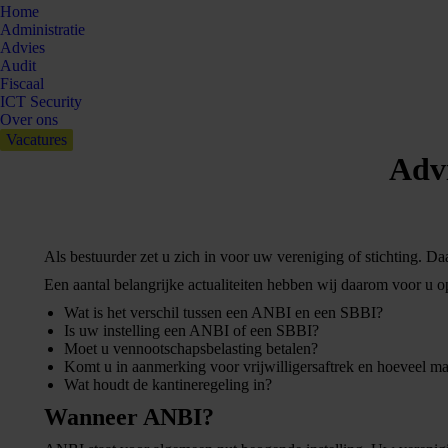
Home
Administratie
Advies
Audit
Fiscaal
ICT Security
Over ons
Vacatures
Advi
Als bestuurder zet u zich in voor uw vereniging of stichting. Da
Een aantal belangrijke actualiteiten hebben wij daarom voor u op 
Wat is het verschil tussen een ANBI en een SBBI?
Is uw instelling een ANBI of een SBBI?
Moet u vennootschapsbelasting betalen?
Komt u in aanmerking voor vrijwilligersaftrek en hoeveel ma
Wat houdt de kantineregeling in?
Wanneer ANBI?