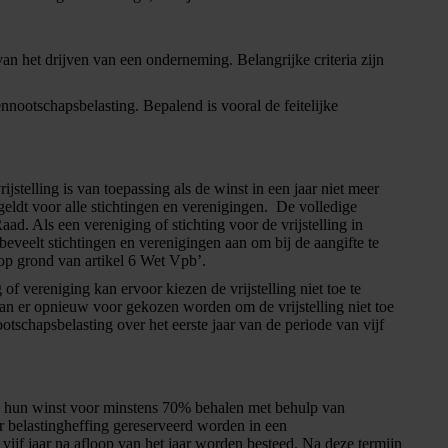
 van het drijven van een onderneming. Belangrijke criteria zijn
nootschapsbelasting. Bepalend is vooral de feitelijke
ijstelling is van toepassing als de winst in een jaar niet meer
geldt voor alle stichtingen en verenigingen. De volledige
aad. Als een vereniging of stichting voor de vrijstelling in
beveelt stichtingen en verenigingen aan om bij de aangifte te
d op grond van artikel 6 Wet Vpb’.
f vereniging kan ervoor kiezen de vrijstelling niet toe te
kan er opnieuw voor gekozen worden om de vrijstelling niet toe
ootschapsbelasting over het eerste jaar van de periode van vijf
 en hun winst voor minstens 70% behalen met behulp van
r belastingheffing gereserveerd worden in een
vijf jaar na afloop van het jaar worden besteed. Na deze termijn