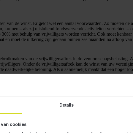
n van de winst. Er geldt wel een aantal voorwaarden. Zo moeten de act
n, kunnen – als zij uitsluitend fondswervende activiteiten verrichten 
ens 30% met behulp van vrijwilligers worden verricht. Ook moet kenbaa
aat en moet de uitkering zijn gedaan binnen zes maanden na afloop van 
ikmaken van de vrijwilligersaftrek in de vennootschapsbelasting. Als
ijwilligers. Onder de vrijwilligersaftrek kan de winst van uw verenigi
 de daadwerkelijke beloning. Als u aannemelijk maakt dat een hoger l
elaste en onbelaste activiteiten verrichten. Denk hierbij bijvoorbeel
ast. Als met deze culturele activiteiten een verlies geleden wordt, kan d
Details
 kiezen voor volledige belastingplicht voor de vennootschapsbelasting. 
teit. Een dergelijke keuze geldt voor een periode van tien jaar.
 van cookies
elling, ook als gekozen is voor volledige belastingplicht.