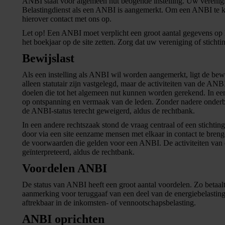
ANBI staat voor algemeen nut beogende instelling. Uw verenigin
Belastingdienst als een ANBI is aangemerkt. Om een ANBI te k
hierover contact met ons op.
Let op!
Een ANBI moet verplicht een groot aantal gegevens op ha
het boekjaar op de site zetten. Zorg dat uw vereniging of stich
Bewijslast
Als een instelling als ANBI wil worden aangemerkt, ligt de bewij
alleen statutair zijn vastgelegd, maar de activiteiten van de 
doelen die tot het algemeen nut kunnen worden gerekend. In een r
op ontspanning en vermaak van de leden. Zonder nadere onderb
de ANBI-status terecht geweigerd, aldus de rechtbank.
In een andere rechtszaak stond de vraag centraal of een stichti
door via een site eenzame mensen met elkaar in contact te breng
de voorwaarden die gelden voor een ANBI. De activiteiten van 
geïnterpreteerd, aldus de rechtbank.
Voordelen ANBI
De status van ANBI heeft een groot aantal voordelen. Zo betaal
aanmerking voor teruggaaf van een deel van de energiebelasting
aftrekbaar in de inkomsten- of vennootschapsbelasting.
ANBI oprichten