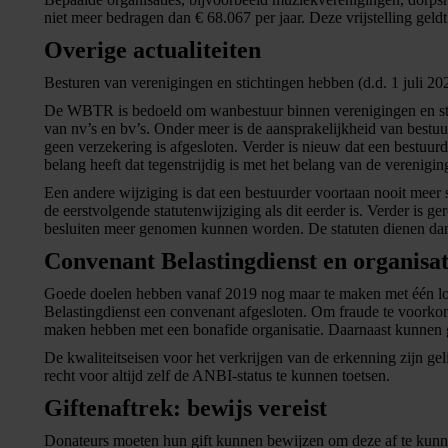
niet meer bedragen dan € 68.067 per jaar. Deze vrijstelling geld
Overige actualiteiten
Besturen van verenigingen en stichtingen hebben (d.d. 1 juli 2
De WBTR is bedoeld om wanbestuur binnen verenigingen en stic
van nv’s en bv’s. Onder meer is de aansprakelijkheid van bestuurd
geen verzekering is afgesloten. Verder is nieuw dat een bestuur
belang heeft dat tegenstrijdig is met het belang van de verenigi
Een andere wijziging is dat een bestuurder voortaan nooit meer s
de eerstvolgende statutenwijziging als dit eerder is. Verder is g
besluiten meer genomen kunnen worden. De statuten dienen dan
Convenant Belastingdienst en organisat
Goede doelen hebben vanaf 2019 nog maar te maken met één lok
Belastingdienst een convenant afgesloten. Om fraude te voork
maken hebben met een bonafide organisatie. Daarnaast kunnen g
De kwaliteitseisen voor het verkrijgen van de erkenning zijn gel
recht voor altijd zelf de ANBI-status te kunnen toetsen.
Giftenaftrek: bewijs vereist
Donateurs moeten hun gift kunnen bewijzen om deze af te kunnen