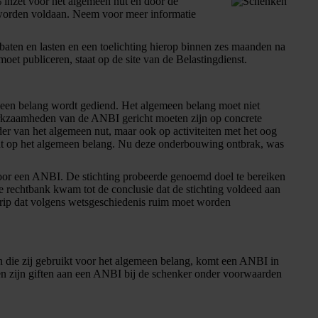
 inzet voor het algemeen nut en door de
 worden voldaan. Neem voor meer informatie
baten en lasten en een toelichting hierop binnen zes maanden na
et publiceren, staat op de site van de Belastingdienst.
lgemeen belang wordt gediend. Het algemeen belang moet niet
werkzaamheden van de ANBI gericht moeten zijn op concrete
der van het algemeen nut, maar ook op activiteiten met het oog
cht op het algemeen belang. Nu deze onderbouwing ontbrak, was
 voor een ANBI. De stichting probeerde genoemd doel te bereiken
e rechtbank kwam tot de conclusie dat de stichting voldeed aan
grip dat volgens wetsgeschiedenis ruim moet worden
n die zij gebruikt voor het algemeen belang, komt een ANBI in
 en zijn giften aan een ANBI bij de schenker onder voorwaarden