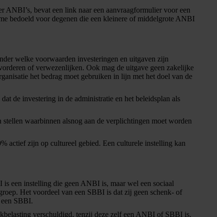
er ANBI’s, bevat een link naar een aanvraagformulier voor een
ame bedoeld voor degenen die een kleinere of middelgrote ANBI
nder welke voorwaarden investeringen en uitgaven zijn
vorderen of verwezenlijken. Ook mag de uitgave geen zakelijke
rganisatie het bedrag moet gebruiken in lijn met het doel van de
at de investering in de administratie en het beleidsplan als
jn stellen waarbinnen alsnog aan de verplichtingen moet worden
tief zijn op cultureel gebied. Een culturele instelling kan
 is een instelling die geen ANBI is, maar wel een sociaal
groep. Het voordeel van een SBBI is dat zij geen schenk- of
r een SBBI.
elasting verschuldigd, tenzij deze zelf een ANBI of SBBI is.