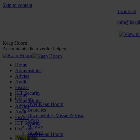
Skip to content
Twinfield
info@kaaph
Kaap Hoorn
Accountants die u verder helpen
Home
Administratie
Advies
Audit
Fiscaal
ICT Security
Home
Over ons
Administratie
Over Kaap Hoorn
Advies
Branches
Audit
Onze belofte, Missie & Visie
Fiscaal
MVO
ICT Security
Nieuws
Over ons
Contact
Over Kaap Hoorn
Vacatures
Branches