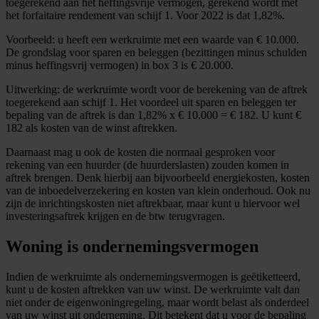
toegerekend aan het heffingsvrije vermogen, gerekend wordt met
het forfaitaire rendement van schijf 1. Voor 2022 is dat 1,82%.
Voorbeeld: u heeft een werkruimte met een waarde van € 10.000.
De grondslag voor sparen en beleggen (bezittingen minus schulden
minus heffingsvrij vermogen) in box 3 is € 20.000.
Uitwerking: de werkruimte wordt voor de berekening van de aftrek
toegerekend aan schijf 1. Het voordeel uit sparen en beleggen ter
bepaling van de aftrek is dan 1,82% x € 10.000 = € 182. U kunt €
182 als kosten van de winst aftrekken.
Daarnaast mag u ook de kosten die normaal gesproken voor
rekening van een huurder (de huurderslasten) zouden komen in
aftrek brengen. Denk hierbij aan bijvoorbeeld energiekosten, kosten
van de inboedelverzekering en kosten van klein onderhoud. Ook nu
zijn de inrichtingskosten niet aftrekbaar, maar kunt u hiervoor wel
investeringsaftrek krijgen en de btw terugvragen.
Woning is ondernemingsvermogen
Indien de werkruimte als ondernemingsvermogen is geëtiketteerd,
kunt u de kosten aftrekken van uw winst. De werkruimte valt dan
niet onder de eigenwoningregeling, maar wordt belast als onderdeel
van uw winst uit onderneming. Dit betekent dat u voor de bepaling