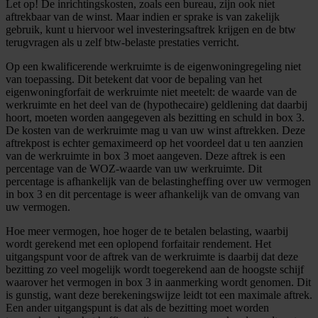
Let op!
De inrichtingskosten, zoals een bureau, zijn ook niet
aftrekbaar van de winst. Maar indien er sprake is van zakelijk
gebruik, kunt u hiervoor wel investeringsaftrek krijgen en de btw
terugvragen als u zelf btw-belaste prestaties verricht.
Op een kwalificerende werkruimte is de eigenwoningregeling niet
van toepassing. Dit betekent dat voor de bepaling van het
eigenwoningforfait de werkruimte niet meetelt: de waarde van de
werkruimte en het deel van de (hypothecaire) geldlening dat daarbij
hoort, moeten worden aangegeven als bezitting en schuld in box 3.
De kosten van de werkruimte mag u van uw winst aftrekken. Deze
aftrekpost is echter gemaximeerd op het voordeel dat u ten aanzien
van de werkruimte in box 3 moet aangeven. Deze aftrek is een
percentage van de WOZ-waarde van uw werkruimte. Dit
percentage is afhankelijk van de belastingheffing over uw vermogen
in box 3 en dit percentage is weer afhankelijk van de omvang van
uw vermogen.
Hoe meer vermogen, hoe hoger de te betalen belasting, waarbij
wordt gerekend met een oplopend forfaitair rendement. Het
uitgangspunt voor de aftrek van de werkruimte is daarbij dat deze
bezitting zo veel mogelijk wordt toegerekend aan de hoogste schijf
waarover het vermogen in box 3 in aanmerking wordt genomen. Dit
is gunstig, want deze berekeningswijze leidt tot een maximale aftrek.
Een ander uitgangspunt is dat als de bezitting moet worden