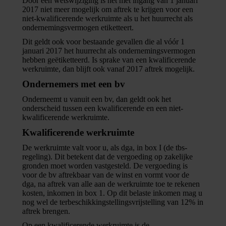
Door een wetswijziging is het met ingang van 1 januari
2017 niet meer mogelijk om aftrek te krijgen voor een
niet-kwalificerende werkruimte als u het huurrecht als
ondernemingsvermogen etiketteert.
Dit geldt ook voor bestaande gevallen die al vóór 1
januari 2017 het huurrecht als ondernemingsvermogen
hebben geëtiketteerd. Is sprake van een kwalificerende
werkruimte, dan blijft ook vanaf 2017 aftrek mogelijk.
Ondernemers met een bv
Onderneemt u vanuit een bv, dan geldt ook het
onderscheid tussen een kwalificerende en een niet-
kwalificerende werkruimte.
Kwalificerende werkruimte
De werkruimte valt voor u, als dga, in box I (de tbs-
regeling). Dit betekent dat de vergoeding op zakelijke
gronden moet worden vastgesteld. De vergoeding is
voor de bv aftrekbaar van de winst en vormt voor de
dga, na aftrek van alle aan de werkruimte toe te rekenen
kosten, inkomen in box 1. Op dit belaste inkomen mag u
nog wel de terbeschikkingstellingsvrijstelling van 12% in
aftrek brengen.
Op een kwalificerende werkruimte is de