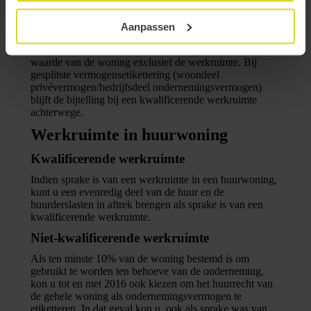
Voor de meeste woningen is dit in 2020 1,55%. Bij een
niet-kwalificerende werkruimte moet u daarbij uitgaan
Aanpassen
van de WOZ-waarde van de gehele woning, bij een
kwalificerende werkruimte moet u uitgaan van de WOZ-
waarde van de woning exclusief de werkruimte. Bij
gesplitste vermogensetikettering (woondeel
privévermogen/bedrijfsdeel ondernemingsvermogen)
blijft de bijtelling bij een kwalificerende werkruimte
achterwege.
Werkruimte in huurwoning
Kwalificerende werkruimte
Indien sprake is van een werkruimte in een huurwoning,
kunt u een evenredig deel van de huur en de
huurderslasten in aftrek brengen als sprake is van een
kwalificerende werkruimte.
Niet-kwalificerende werkruimte
Als ten minste 10% van de woning bestemd is om
gebruikt te worden ten behoeve van de onderneming,
kon u tot en met 2016 ook kiezen om het huurrecht van
de gehele woning als ondernemingsvermogen te
etiketteren. In dat geval kon u, ook als sprake was van