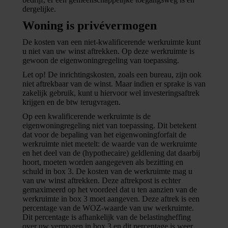
dergelijke.
Woning is privévermogen
De kosten van een niet-kwalificerende werkruimte kunt
u niet van uw winst aftrekken. Op deze werkruimte is
gewoon de eigenwoningregeling van toepassing.
Let op!
De inrichtingskosten, zoals een bureau, zijn ook
niet aftrekbaar van de winst. Maar indien er sprake is van
zakelijk gebruik, kunt u hiervoor wel investeringsaftrek
krijgen en de btw terugvragen.
Op een kwalificerende werkruimte is de
eigenwoningregeling niet van toepassing. Dit betekent
dat voor de bepaling van het eigenwoningforfait de
werkruimte niet meetelt: de waarde van de werkruimte
en het deel van de (hypothecaire) geldlening dat daarbij
hoort, moeten worden aangegeven als bezitting en
schuld in box 3. De kosten van de werkruimte mag u
van uw winst aftrekken. Deze aftrekpost is echter
gemaximeerd op het voordeel dat u ten aanzien van de
werkruimte in box 3 moet aangeven. Deze aftrek is een
percentage van de WOZ-waarde van uw werkruimte.
Dit percentage is afhankelijk van de belastingheffing
over uw vermogen in box 3 en dit percentage is weer